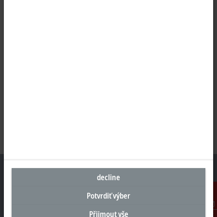
decline
Potvrdiť výber
Sídlo Česká republika
Přijmout vše
Kontakt