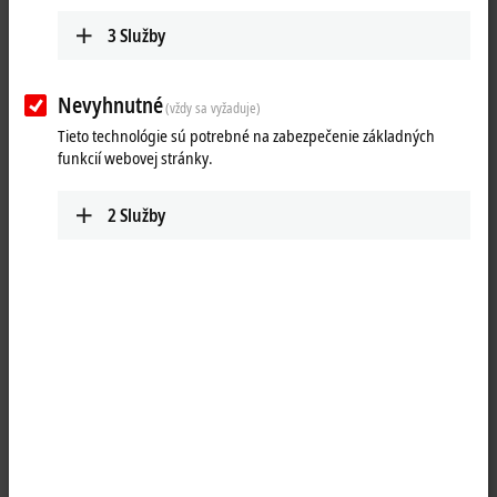
3
Služby
Nevyhnutné
(vždy sa vyžaduje)
Tieto technológie sú potrebné na zabezpečenie základných
funkcií webovej stránky.
2
Služby
1
®
®
The KL6583 EnOcean
module enables EnOcean
data to be
transmitted and received. An antenna is integrated in the device. The
KL6583 module is supplied with 24 V and offers a bus connection to
®
the KL6581 EnOcean
master terminal. Data is transmitted from the
®
®
EnOcean
module to the EnOcean
master terminal via a 2-wire bus.
The data is transmitted to the KL6581 and is thus available to the
application. The length of the data bus may be max. 500 m. The
KL6583 is addressed via an address selection switch. Up to eight