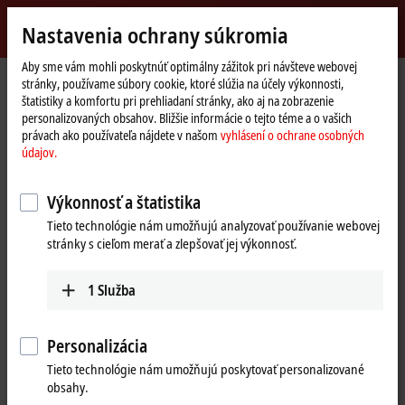
Přihlásit se
Nastavenia ochrany súkromia
myBeckhoff
Beckhoff
-
Aby sme vám mohli poskytnúť optimálny zážitok pri návšteve webovej
stránky, používame súbory cookie, ktoré slúžia na účely výkonnosti,
New
štatistiky a komfortu pri prehliadaní stránky, ako aj na zobrazenie
Automation
Domovská
Výrobky
I/O
Bus Terminals
KL6xxx | Communication
personalizovaných obsahov. Bližšie informácie o tejto téme a o vašich
Technology
stránka
KL6583
právach ako používateľa nájdete v našom
vyhlásení o ochrane osobných
údajov.
®
KL6583 | EnOcean
, radio
transceiver, for KL6581
Výkonnosť a štatistika
Tieto technológie nám umožňujú analyzovať používanie webovej
stránky s cieľom merať a zlepšovať jej výkonnosť.
1
Služba
Personalizácia
Tieto technológie nám umožňujú poskytovať personalizované
obsahy.