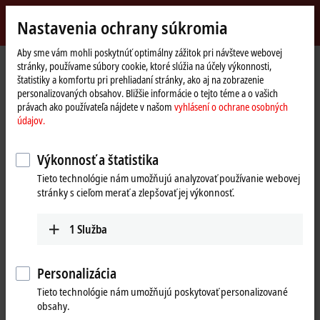
Přihlásit se
Nastavenia ochrany súkromia
myBeckhoff
Beckhoff
-
Aby sme vám mohli poskytnúť optimálny zážitok pri návšteve webovej
stránky, používame súbory cookie, ktoré slúžia na účely výkonnosti,
New
štatistiky a komfortu pri prehliadaní stránky, ako aj na zobrazenie
Automation
Domovská
Výrobky
I/O
EtherCAT plug-in modules
EJ9xxx | System
personalizovaných obsahov. Bližšie informácie o tejto téme a o vašich
Technology
stránka
EJ9400
právach ako používateľa nájdete v našom
vyhlásení o ochrane osobných
údajov.
EJ9400 | EtherCAT plug-in
module, power supply for E-bus,
Výkonnosť a štatistika
24 V DC, 2.5 A
Tieto technológie nám umožňujú analyzovať používanie webovej
stránky s cieľom merať a zlepšovať jej výkonnosť.
1
Služba
Personalizácia
Tieto technológie nám umožňujú poskytovať personalizované
obsahy.