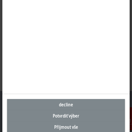
decline
Potvrdiť výber
Sídlo Česká republika
Přijmout vše
Kontakt
Beckhoff Automation s.r.o.