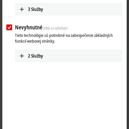
3
Služby
Nevyhnutné
(vždy sa vyžaduje)
Tieto technológie sú potrebné na zabezpečenie základných
funkcií webovej stránky.
2
Služby
1
1
The EL6688
EtherCAT
Terminal presents itself as a device in the IEEE
1588 synchronization system with support for PTPv1 (IEEE 1588-2002)
and PTPv2 (IEEE 1588-2008) based on
Ethernet
.
On the one hand, the EL6688 is an IEEE 1588 clock (master or slave)
that is synchronized based on the protocol precision. On the other
hand, it is synchronized as an EtherCAT Terminal by the distributed