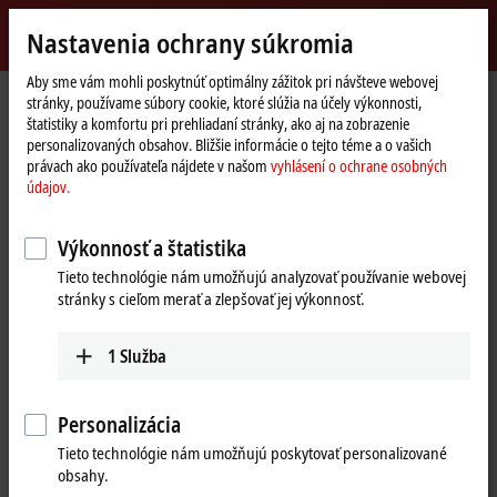
Přihlásit se
Nastavenia ochrany súkromia
myBeckhoff
Beckhoff
-
Aby sme vám mohli poskytnúť optimálny zážitok pri návšteve webovej
stránky, používame súbory cookie, ktoré slúžia na účely výkonnosti,
New
štatistiky a komfortu pri prehliadaní stránky, ako aj na zobrazenie
Automation
Domovská
Výrobky
I/O
EtherCAT Terminals
personalizovaných obsahov. Bližšie informácie o tejto téme a o vašich
Technology
stránka
EL/ED6xxx | Communication
EL6688
právach ako používateľa nájdete v našom
vyhlásení o ochrane osobných
údajov.
EL6688 | EtherCAT Terminal, 1-
port communication interface,
Výkonnosť a štatistika
IEEE 1588/PTP, master/slave
Tieto technológie nám umožňujú analyzovať používanie webovej
stránky s cieľom merať a zlepšovať jej výkonnosť.
1
Služba
Personalizácia
Tieto technológie nám umožňujú poskytovať personalizované
obsahy.