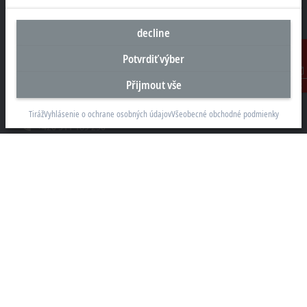
decline
Sídlo Česká republika
Potvrdiť výber
Beckhoff Automation s.r.o.
Přijmout vše
Kontakt
Sochorova 23
61600 Brno
Tiráž
Vyhlásenie o ochrane osobných údajov
Všeobecné obchodné podmienky
+420 511 189 250
info.cz@beckhoff.com
Kontaktní informace
www.beckhoff.com/cs-cz/
Newsletter
Vytisknout stránku
Společnost
Produkty a průmyslová odvětví
Podpora