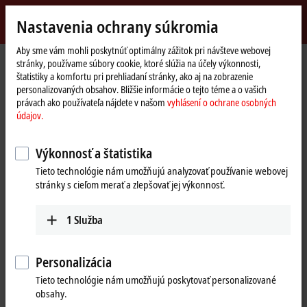
Přihlásit se
Nastavenia ochrany súkromia
myBeckhoff
Beckhoff
-
Aby sme vám mohli poskytnúť optimálny zážitok pri návšteve webovej
stránky, používame súbory cookie, ktoré slúžia na účely výkonnosti,
New
štatistiky a komfortu pri prehliadaní stránky, ako aj na zobrazenie
Automation
Domovská
Výrobky
I/O
Fieldbus Box and IO-Link box
Compact Box
personalizovaných obsahov. Bližšie informácie o tejto téme a o vašich
Technology
stránka
IP23/24xx-Bxxx | Digital combi
IP2331-Bxxx
IP2331-B310
právach ako používateľa nájdete v našom
vyhlásení o ochrane osobných
údajov.
IP2331-B310 | Fieldbus Box, 4-
channel digital input + 4-channel
Výkonnosť a štatistika
digital output, PROFIBUS,
Tieto technológie nám umožňujú analyzovať používanie webovej
stránky s cieľom merať a zlepšovať jej výkonnosť.
24 V DC, 0.2 ms, 2 A, M8
1
Služba
Personalizácia
Tieto technológie nám umožňujú poskytovať personalizované
obsahy.