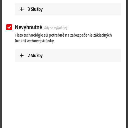
3
Služby
Nevyhnutné
(vždy sa vyžaduje)
Tieto technológie sú potrebné na zabezpečenie základných
funkcií webovej stránky.
2
Služby
1
The IP2331-Bxxx digital
I/O
module combines four digital inputs and
four digital outputs in one device. The outputs handle load currents of
up to 2 A, are short-circuit proof and protected against inverse
polarity. The sum current for all four outputs is limited to 4 A. This
makes these modules particularly suitable for applications in which