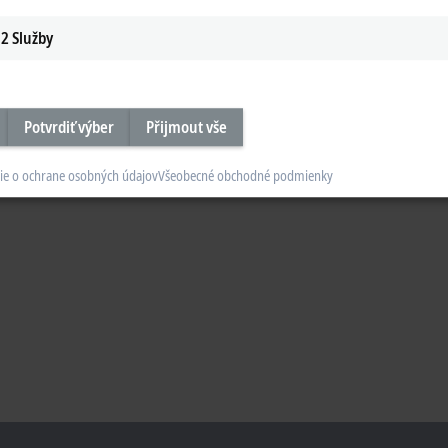
2
Služby
Potvrdiť výber
Přijmout vše
ie o ochrane osobných údajov
Všeobecné obchodné podmienky