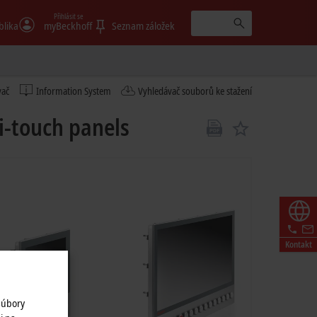
Přihlásit se
blika
myBeckhoff
Seznam záložek
vač
Information System
Vyhledávač souborů ke stažení
i-touch panels
Kontakt
súbory