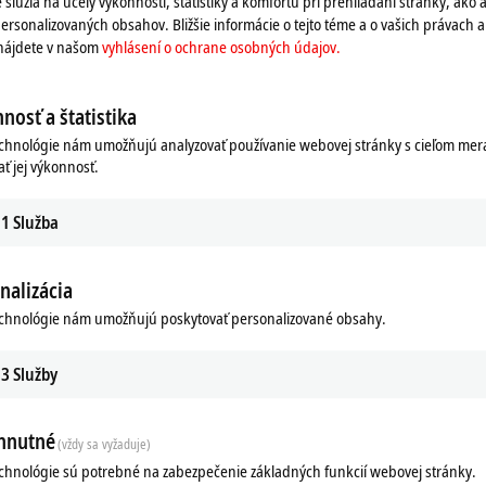
 slúžia na účely výkonnosti, štatistiky a komfortu pri prehliadaní stránky, ako a
ersonalizovaných obsahov. Bližšie informácie o tejto téme a o vašich právach 
 nájdete v našom
vyhlásení o ochrane osobných údajov.
nosť a štatistika
echnológie nám umožňujú analyzovať používanie webovej stránky s cieľom mera
ať jej výkonnosť.
1
Služba
nalizácia
ads
Additional products
echnológie nám umožňujú poskytovať personalizované obsahy.
Related products
3
Služby
hnutné
(vždy sa vyžaduje)
echnológie sú potrebné na zabezpečenie základných funkcií webovej stránky.