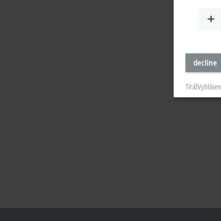
decline
Tiráž
Vyhlásen