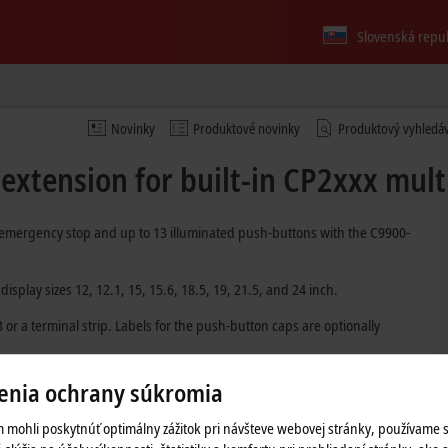
Slovenská repu
Novinky
Produktové novinky
Produktový vyhledá
xtension for built-in CP2xxx mult
 emergency stop and up to 13 illuminated push-buttons with the C9900-
splay sizes 12, 12.1, 15, 15.6, 18.5, 19, 21.5, and 24 inch.
r a terminal strip. Labels for the push-button caps are optionally
dy from quantity 1. The
push-button configurator
is available online for
enia ochrany súkromia
ion can be coordinated with the responsible sales representative.
 mohli poskytnúť optimálny zážitok pri návšteve webovej stránky, používame 