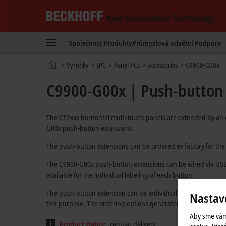
Beckhoff
-
Společnost
Produkty
Průmyslová odvětví
Podpora
New
Automation
Domovská
Výrobky
IPC
Panel PCs
Accessories
C9900-G00x
Technology
stránka
C9900-G00x | Push-button e
The CP2xxx horizontal multi-touch panels are extended by an
G00x push-button extensions.
The push-button extensions can be ordered ex factory for the di
The C9900-G00x push-button extensions can be wired via USB o
available for the individual labeling of each button.
The push-button extension can be individually adapted alrea
Nastav
this purpose. The ordering options generated after the select
Aby sme vám
Product status:
regular delivery