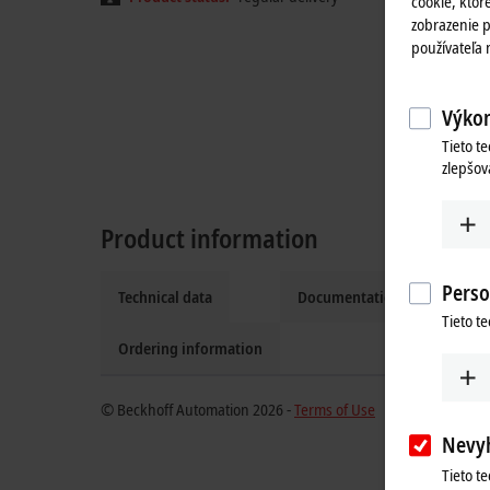
cookie, ktoré
zobrazenie p
používateľa
Výkon
Tieto t
zlepšov
Product information
Perso
Technical data
Documentation and downlo
Tieto t
Ordering information
© Beckhoff Automation 2026 -
Terms of Use
Nevy
Tieto t