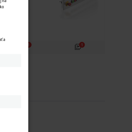
j na
ako
ť a
1
1