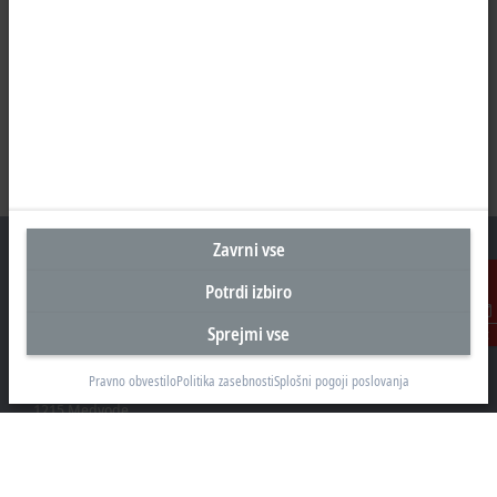
Zavrni vse
Potrdi izbiro
Sedež Slovenija
Sprejmi vse
Kontakt
Beckhoff Avtomatizacija d.o.o.
Pravno obvestilo
Politika zasebnosti
Splošni pogoji poslovanja
Zbiljska cesta 4
1215 Medvode
+386 1 36130-80
info@beckhoff.si