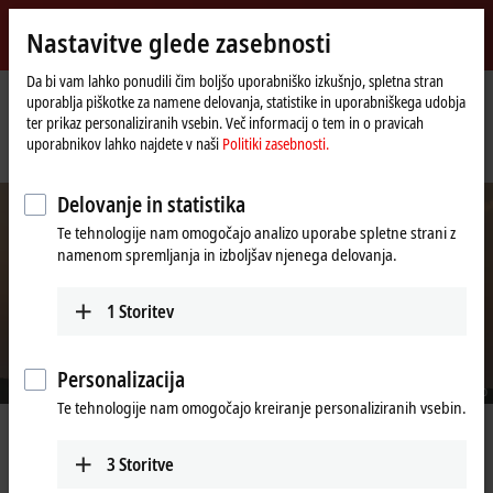
Vpiši se
Nastavitve glede zasebnosti
myBeckhoff
Beckhoff
-
Da bi vam lahko ponudili čim boljšo uporabniško izkušnjo, spletna stran
uporablja piškotke za namene delovanja, statistike in uporabniškega udobja
New
ter prikaz personaliziranih vsebin. Več informacij o tem in o pravicah
Automation
Domača
Podjetje
Novice
uporabnikov lahko najdete v naši
Politiki zasebnosti.
Technology
stran
SANY adopts TwinCAT/BSD for the automation of wind turbines
Delovanje in statistika
Te tehnologije nam omogočajo analizo uporabe spletne strani z
namenom spremljanja in izboljšav njenega delovanja.
1
Storitev
Personalizacija
© SANY Group
Te tehnologije nam omogočajo kreiranje personaliziranih vsebin.
May 3, 2022
SANY adopts TwinCAT/BSD for the
3
Storitve