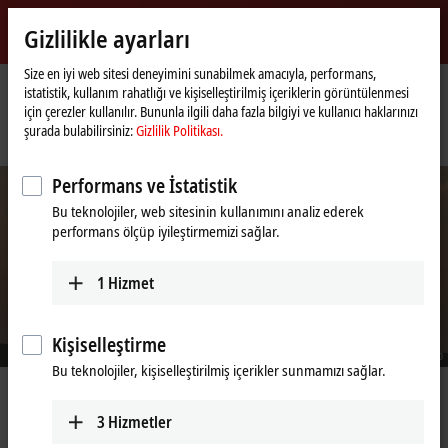
Giriş yap
Gizlilikle ayarları
myBeckhoff
Beckhoff
-
Size en iyi web sitesi deneyimini sunabilmek amacıyla, performans,
istatistik, kullanım rahatlığı ve kişiselleştirilmiş içeriklerin görüntülenmesi
New
için çerezler kullanılır. Bununla ilgili daha fazla bilgiyi ve kullanıcı haklarınızı
Automation
Ana
Şirket
Haberler
şurada bulabilirsiniz:
Gizlilik Politikası.
Technology
sayfa
SANY adopts TwinCAT/BSD for the automation of wind turbines
Performans ve İstatistik
Bu teknolojiler, web sitesinin kullanımını analiz ederek
performans ölçüp iyileştirmemizi sağlar.
1
Hizmet
Kişiselleştirme
© SANY Group
Bu teknolojiler, kişiselleştirilmiş içerikler sunmamızı sağlar.
May 3, 2022
SANY adopts TwinCAT/BSD for the
3
Hizmetler