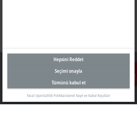
Hepsini Reddet
Seçimi onayla
Türkiye Genel Merkez
Tümünü kabul et
İletişim
Beckhoff Otomasyon Ltd. Şti.
Yasal Uyarı
Gizlilik Politikası
Genel Kayıt ve Kabul Koşulları
Akkom 3. Blok Kelif Plaza 4. Kat
34768 Ümraniye İstanbul
+90 532 111 4 225
info@beckhoff.com.tr
İletişim Bilgileri