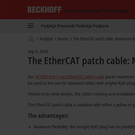
Beckhoff
-
Podjetje
Proizvodi
Področja
Podpora
New
Automation
Domača
Podjetje
Novice
The EtherCAT patch cable: Maximum flex
Technology
stran
Sep 4, 2024
The EtherCAT patch cable: 
Our
ZK1093-9191-Cxxx EtherCAT patch cable
packs maximum fle
be used as the one for standard cables with angled RJ45 plug
Thanks to its sleek design, the cable's routing and installat
The EtherCAT patch cable is available with either a yellow or g
The advantages:
Maximum flexibility: the straight RJ45 plug has no predefi