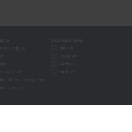
dpora
Družbena omrežja
nična podpora
LinkedIn
vis
Instagram
anje
Facebook
etni seminarji
YouTube
khoff Information System
alnik prenosov