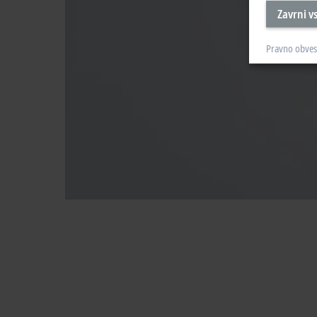
Zavrni v
Pravno obves