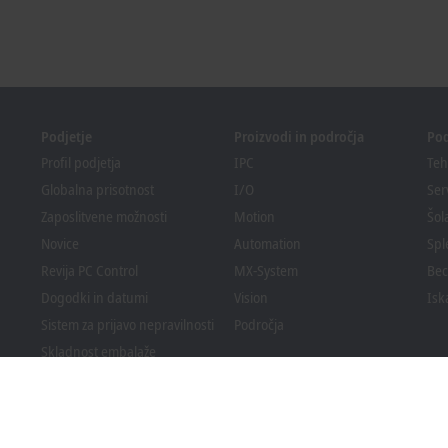
Podjetje
Proizvodi in področja
Po
Profil podjetja
IPC
Teh
Globalna prisotnost
I/O
Ser
Zaposlitvene možnosti
Motion
Šol
Novice
Automation
Spl
Revija PC Control
MX-System
Bec
Dogodki in datumi
Vision
Isk
Sistem za prijavo nepravilnosti
Področja
Skladnost embalaže