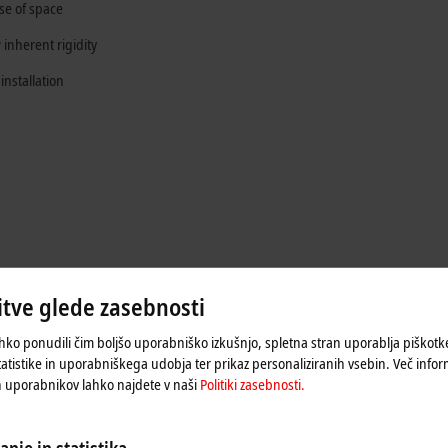
se of space
 inherent rigidity
nstallation
tve glede zasebnosti
hko ponudili čim boljšo uporabniško izkušnjo, spletna stran uporablja piškot
tatistike in uporabniškega udobja ter prikaz personaliziranih vsebin. Več infor
h uporabnikov lahko najdete v naši
Politiki zasebnosti.