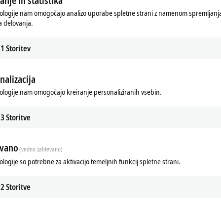
anje in statistika
ologije nam omogočajo analizo uporabe spletne strani z namenom spremljanja 
 delovanja.
1
Storitev
nalizacija
ologije nam omogočajo kreiranje personaliziranih vsebin.
3
Storitve
evano
(vedno zahtevano)
ologije so potrebne za aktivacijo temeljnih funkcij spletne strani.
2
Storitve