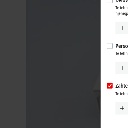
Delov
Te tehn
njenega
Perso
Te tehn
Zaht
Te tehn