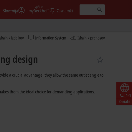
Vpiši se
Slovenija
myBeckhoff
Zaznamki
Iskalnik izdelkov
Information System
Iskalnik prenosov
ing design
vide a crucial advantage: they allow the same outlet angle to
 makes them the ideal choice for demanding applications.
Kontakt