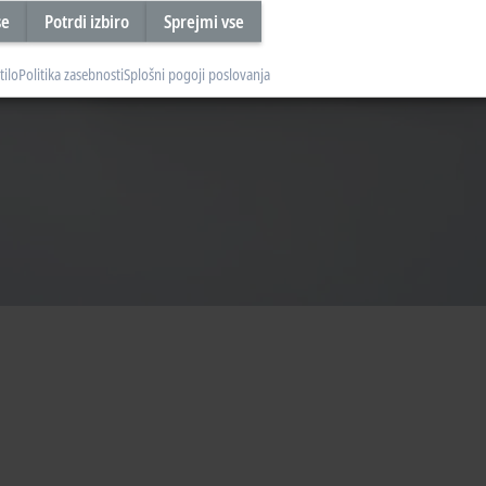
se
Potrdi izbiro
Sprejmi vse
tilo
Politika zasebnosti
Splošni pogoji poslovanja