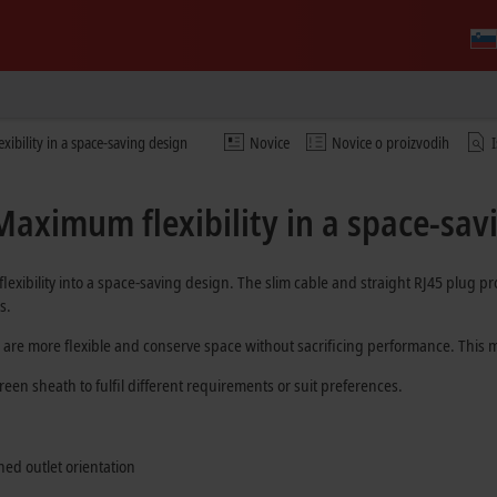
ibility in a space-saving design
Novice
Novice o proizvodih
Maximum flexibility in a space-sav
xibility into a space-saving design. The slim cable and straight RJ45 plug pro
s.
ion are more flexible and conserve space without sacrificing performance. This
reen sheath to fulfil different requirements or suit preferences.
ned outlet orientation