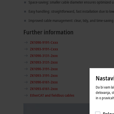
Space-saving: smaller cable diameter ensures optimized u
Easy handling: straightforward, fast installation due to low
Improved cable management: clear, tidy, and time-saving i
Further information
ZK1090-9191-Cxxx
ZK1093-9191-Cxxx
ZK1090-3131-2xxx
ZK1093-3131-2xxx
ZK1090-3191-2xxx
ZK1093-3191-2xxx
Nastavi
ZK1090-6161-2xxx
Da bi vam la
ZK1093-6161-2xxx
delovanja, s
EtherCAT and fieldbus cables
in o pravica