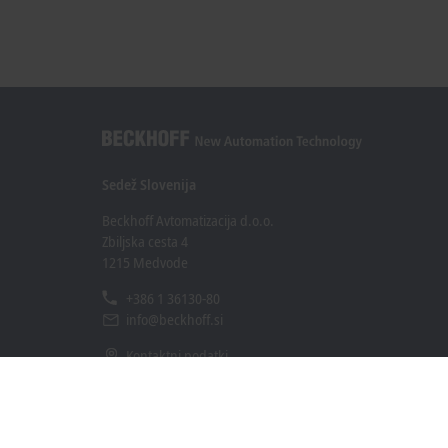
Sedež Slovenija
Beckhoff Avtomatizacija d.o.o.
Zbiljska cesta 4
1215 Medvode
+386 1 36130-80
info@beckhoff.si
Kontaktni podatki
www.beckhoff.com/sl-si/
e-novice
Natisni stran