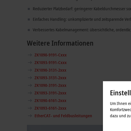
Reduzierter Platzbedarf: geringerer Kabeldurchmesser so
Einfaches Handling: unkomplizierte und zeitsparende Ver
Verbessertes Kabelmanagement: übersichtliche, ordentli
Weitere Informationen
ZK1090-9191-Cxxx
ZK1093-9191-Cxxx
ZK1090-3131-2xxx
ZK1093-3131-2xxx
ZK1090-3191-2xxx
Einstel
ZK1093-3191-2xxx
ZK1090-6161-2xxx
Um Ihnen ein
ZK1093-6161-2xxx
Komfortzwec
dazu und zu 
EtherCAT- und Feldbusleitungen