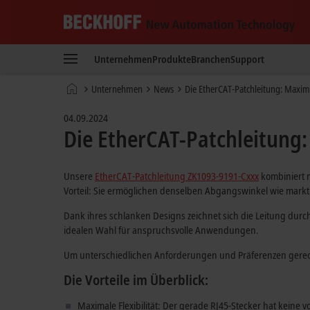
Beckhoff
-
Unternehmen
Produkte
Branchen
Support
New
Automation
Startseite
Unternehmen
News
Die EtherCAT-Patchleitung: Maxima
Technology
04.09.2024
Die EtherCAT-Patchleitung:
Unsere
EtherCAT-Patchleitung ZK1093-9191-Cxxx
kombiniert m
Vorteil: Sie ermöglichen denselben Abgangswinkel wie markt
Dank ihres schlanken Designs zeichnet sich die Leitung durch
idealen Wahl für anspruchsvolle Anwendungen.
Um unterschiedlichen Anforderungen und Präferenzen gerech
Die Vorteile im Überblick:
Maximale Flexibilität: Der gerade RJ45-Stecker hat kein