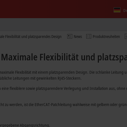
D
le Flexibilität und platzsparendes Design
News
Produktneuheiten
 Maximale Flexibilität und platzs
aximale Flexibilität mit einem platzsparenden Design. Die schlanke Leitung
übliche Leitungen mit gewinkelten RJ45-Steckern.
 eine flexiblere sowie platzsparendere Verlegung und Installation aus, ohne
t zu werden, ist die EtherCAT-Patchleitung wahlweise mit gelbem oder grü
e vorgegebene Abgangsrichtung.