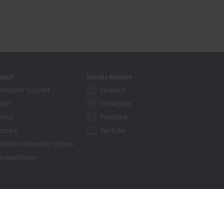
pport
Soziale Medien
hnischer Support
LinkedIn
vice
Instagram
ining
Facebook
binare
YouTube
khoff Information System
nloadfinder