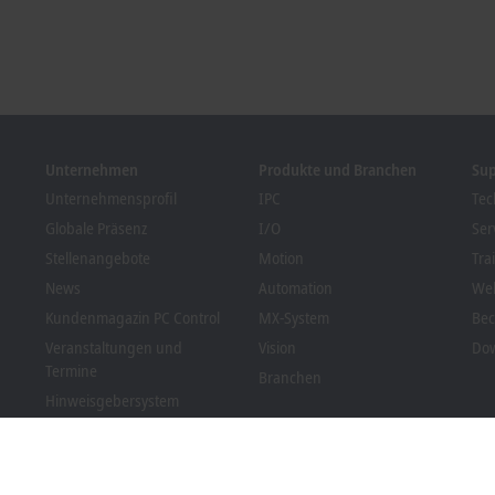
Unternehmen
Produkte und Branchen
Su
Unternehmensprofil
IPC
Tec
Globale Präsenz
I/O
Ser
Stellenangebote
Motion
Tra
News
Automation
We
Kundenmagazin PC Control
MX-System
Bec
Veranstaltungen und
Vision
Dow
Termine
Branchen
Hinweisgebersystem
Packaging Compliance