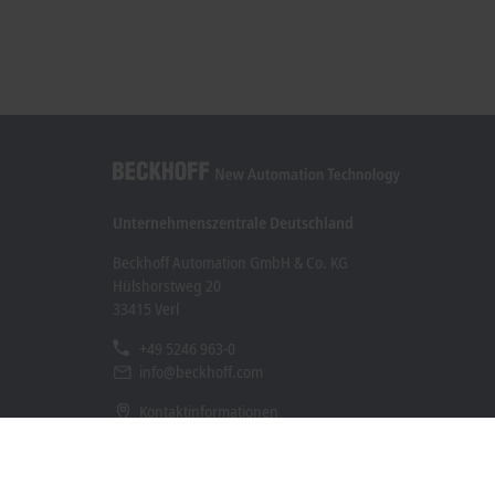
Unternehmenszentrale Deutschland
Beckhoff Automation GmbH & Co. KG
Hülshorstweg 20
33415 Verl
+49 5246 963-0
info@beckhoff.com
Kontaktinformationen
www.beckhoff.com/de-de/
Newsletter