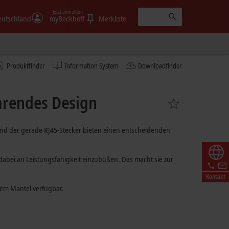
Jetzt anmelden
eutschland
myBeckhoff
Merkliste
Produktfinder
Information System
Downloadfinder
parendes Design
 und der gerade RJ45-Stecker bieten einen entscheidenden
 dabei an Leistungsfähigkeit einzubüßen. Das macht sie zur
Kontakt
nem Mantel verfügbar.