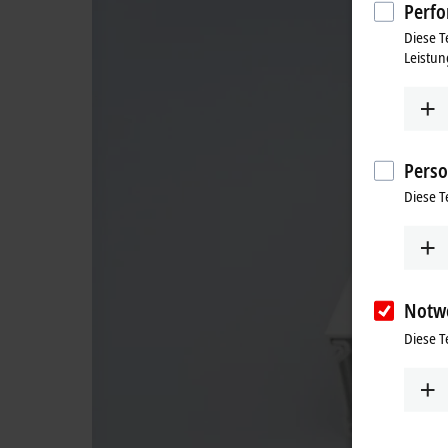
Perfo
Diese T
Leistun
Perso
Diese T
Notw
Diese T