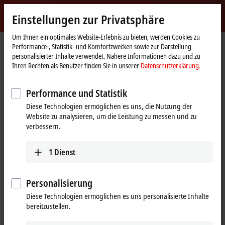
Jetzt anmelden
Einstellungen zur Privatsphäre
myBeckhoff
Beckhoff
-
Um Ihnen ein optimales Website-Erlebnis zu bieten, werden Cookies zu
Performance-, Statistik- und Komfortzwecken sowie zur Darstellung
New
personalisierter Inhalte verwendet. Nähere Informationen dazu und zu
Automation
Startseite
Produkte
I/O
I/O-spezifisches Zubehör
Ihren Rechten als Benutzer finden Sie in unserer
Datenschutzerklärung.
Technology
Vorkonfektionierte Leitungen
Performance und Statistik
Vorkonfektionierte Leitungen
Diese Technologien ermöglichen es uns, die Nutzung der
Website zu analysieren, um die Leistung zu messen und zu
verbessern.
100 % geprüfte Plug-and-Play-Lösungen
vom Automatisierungsspezialisten
1
Dienst
Zur sicheren, schnelleren und fehlerfreien Installation bietet Beckhoff
ein umfangreiches Portfolio an vorkonfektionierten Leitungen. Die
Personalisierung
Auswahl an vormontierten Kabeln umfasst zahlreiche Längen und
Varianten ohne Mindestbestellmenge; marktübliche Längen sowie
Diese Technologien ermöglichen es uns personalisierte Inhalte
Sonderlängen sind ab Lager verfügbar.
bereitzustellen.
Die vorkonfektionierten Leitungen enthalten Steckverbinder, die nach