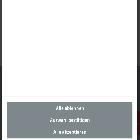
Unternehmenszentrale Deutschland
Beckhoff Automation GmbH & Co. KG
Alle ablehnen
Hülshorstweg 20
Auswahl bestätigen
33415 Verl
Alle akzeptieren
+49 5246 963-0
Kontakt
info@beckhoff.com