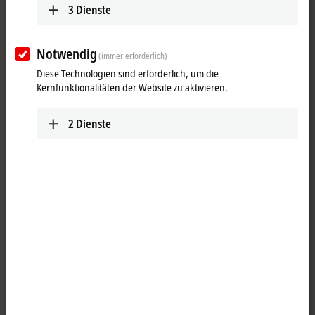
3
Dienste
den aktuellsten Normen ausgeführt sind, wie
z. B.
der
IEC 61076-2-111
für M12-Power-Steckverbinder oder auch der
IEC 61076-2-114,
in der die P-Kodierung für
EtherCAT P
-
Notwendig
Steckverbinder festgesetzt ist.
(immer erforderlich)
Diese Technologien sind erforderlich, um die
Die Konfektionen sind zu
100 %
elektrisch, mechanisch sowie optisch
Kernfunktionalitäten der Website zu aktivieren.
geprüft und verfügen über mindestens einen vorinstallierten
Steckverbinder.
2
Dienste
Die Zuverlässigkeit dieser Produkte wird über eine individuelle
Chargennummer sichergestellt. Somit lässt sich zum einen
sicherstellen, welches Material für die Konfektionierung verwendet
wurde, und zum anderen, welcher Mitarbeiter, zu welchem Zeitpunkt,
den jeweiligen Arbeitsschritt ausgeführt hat. Neben der einfachen
Belegungsprüfung und der visuellen Kontrolle des Produktes sind
erweiterte Prüfungen vorgesehen, wie Hochspannungstests zur
Lokalisierung von Beschädigungen an der Aderisolation oder eine
Widerstandsprüfung zur Kontrolle der korrekten Kabellänge.
Vorteile
Schutzart IP20, IP54, IP65, IP66, IP67 und IP69K, geeignet für die