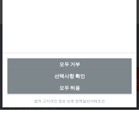
본사 대한민국
모두 거부
Beckhoff Automation Co., Ltd.
대륭테크노타운 3차 12층
선택사항 확인
가산디지털2로 115
08505 금천구, 서울특별시
모두 허용
연락처
+82 2 2107-3242
법적 고지
개인 정보 보호 정책
일반거래조건
+82 2 2107-3969
info-kr@beckhoff.com
연락처 정보
www.beckhoff.com/ko-kr/
뉴스레터