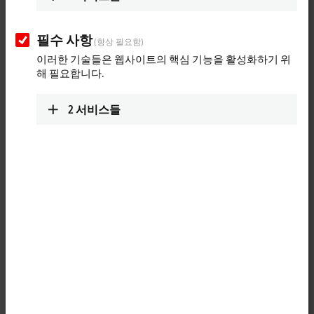
power connectors or
IEC 61076-2-114
, which specifies the P-coding for
EtherCAT P
connectors.
필수 사항
(항상 필요함)
The assemblies are fully tested electrically, mechanically, and optically
이러한 기술들은 웹사이트의 핵심 기능을 활성화하기 위
and have at least one pre-installed connector.
해 필요합니다.
The reliability of these products is guaranteed through an individual
batch number. In this way, it is possible to trace which material was
2
서비스들
used for assembly and which staff member carried out the respective
work step and at what time. In addition to the simple configuration
check and visual inspection of the product, advanced tests are carried
out, such as high-voltage tests to locate damage to the core insulation
or a resistance test to check the correct cable length.
Advantages
IP20, IP54, IP65, IP66, IP67 and IP69K protection rating, suitable
for the industrial environment
UL/CSA-approved, pre-assembled cables
perfect 360° shield connection for optimum electromagnetic
compatibility (EMC)
sturdy for higher shock and vibration requirements