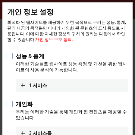
로그인
개인 정보 설정
myBeckhoff
Beckhoff
-
최적화 된 웹사이트를 제공하기 위한 목적으로 쿠키는 성능, 통계,
편의 제공의 목적뿐만 아니라 개인화 된 콘텐츠의 표시 용도로 사
New
용됩니다. 이에 대한 자세한 정보와 귀하의 권리는 다음에서 확인
Automation
홈
Products
I/O
I/O-specific accessories
Pre-assembled cables
할 수 있습니다
개인 정보 보호 정책.
Technology
페
이
Pre-assembled cables
지
성능 & 통계
이러한 기술들로 웹사이트 성능 측정 및 개선을 위한 웹사
Fully tested plug-and-play solutions from the
이트의 사용 분석이 가능합니다.
automation specialists
1
서비스
Beckhoff offers an extensive range of preassembled cables for safe,
faster, and error-free installation. The selection of pre-assembled
cables includes numerous lengths and variants with no minimum
개인화
order quantity; standard lengths and custom lengths are available ex
우리는 이러한 기술을 통해 개인화 된 컨텐츠를 제공할 수
stock.
있습니다.
Our pre-assembled cables include connectors that are designed
according to the latest standards, such as
IEC 61076-2-111
for M12
3
서비스들