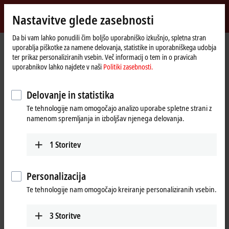
Vpiši se
Nastavitve glede zasebnosti
myBeckhoff
Beckhoff
-
Da bi vam lahko ponudili čim boljšo uporabniško izkušnjo, spletna stran
uporablja piškotke za namene delovanja, statistike in uporabniškega udobja
New
ter prikaz personaliziranih vsebin. Več informacij o tem in o pravicah
Automation
Domača
Products
Automation
TwinCAT
uporabnikov lahko najdete v naši
Politiki zasebnosti.
Technology
stran
TFxxxx | TwinCAT 3 Functions
TF3xxx | Measurement
Delovanje in statistika
TF3xxx | TwinCAT 3 Measurement
Te tehnologije nam omogočajo analizo uporabe spletne strani z
namenom spremljanja in izboljšav njenega delovanja.
Tabular product overview
Product finder
1
Storitev
TwinCAT is not just automation software, it is also measurement
technology software. TwinCAT Measurement Functions expand
TwinCAT with additional measurement technology functions and thus
Personalizacija
support machine commissioning, machine monitoring, the
Te tehnologije nam omogočajo kreiranje personaliziranih vsebin.
documentation of processes and the presentation of measurement
and analysis results.
3
Storitve
Explore products from charting tools to machine learning.