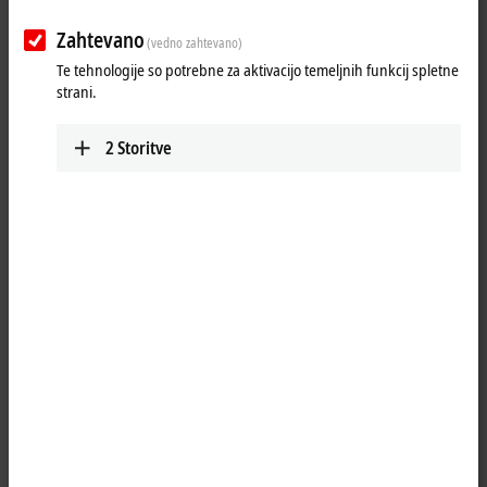
Zahtevano
25 items
(vedno zahtevano)
Te tehnologije so potrebne za aktivacijo temeljnih funkcij spletne
strani.
Reset all filter values
Results:
2
Storitve
Your selection:
Loading content ...