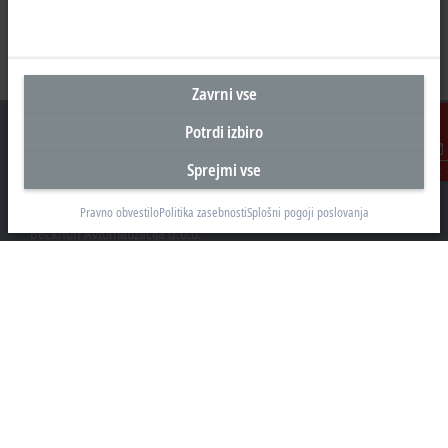
Zavrni vse
Potrdi izbiro
Sprejmi vse
Kontakt
Sedež Slovenija
Pravno obvestilo
Politika zasebnosti
Splošni pogoji poslovanja
Beckhoff Avtomatizacija d.o.o.
Zbiljska cesta 4
1215 Medvode
+386 1 36130-80
info@beckhoff.si
Kontaktni podatki
www.beckhoff.com/sl-si/
e-novice
Natisni stran