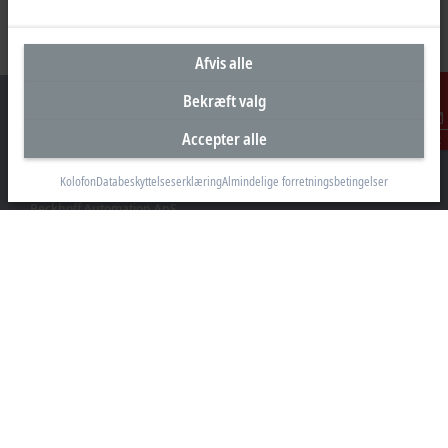
Afvis alle
Bekræft valg
Accepter alle
Kontakt
Hovedkontor Danmark
Kolofon
Databeskyttelseserklæring
Almindelige forretningsbetingelser
Beckhoff Automation ApS
Birkemose Allé 1
6000 Kolding
+45 43201570
info@beckhoff.dk
Kontaktoplysninger
www.beckhoff.com/da-dk/
Nyhedsbrev
Print side