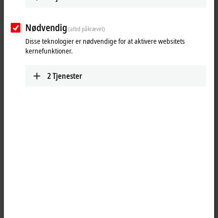
25 items
Nødvendig
(altid påkrævet)
Disse teknologier er nødvendige for at aktivere websitets
Reset all filter values
kernefunktioner.
Results:
Your selection:
2
Tjenester
Loading content ...