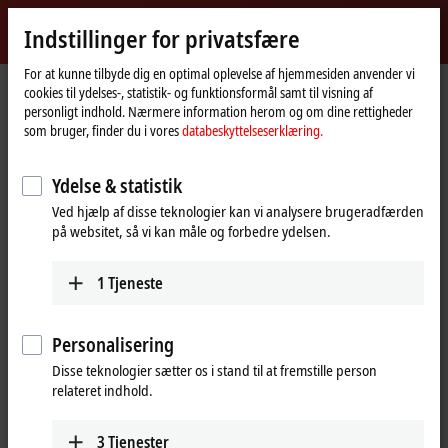
Log ind
Indstillinger for privatsfære
myBeckhoff
Beckhoff
-
For at kunne tilbyde dig en optimal oplevelse af hjemmesiden anvender vi
cookies til ydelses-, statistik- og funktionsformål samt til visning af
New
personligt indhold. Nærmere information herom og om dine rettigheder
Automation
Hjemmeside
Products
Automation
TwinCAT
som bruger, finder du i vores
databeskyttelseserklæring.
Technology
TFxxxx | TwinCAT 3 Functions
TF3xxx | Measurement
Ydelse & statistik
TF3xxx | TwinCAT 3 Measurement
Ved hjælp af disse teknologier kan vi analysere brugeradfærden
på websitet, så vi kan måle og forbedre ydelsen.
Tabular product overview
Product finder
1
Tjeneste
TwinCAT is not just automation software, it is also measurement
technology software. TwinCAT Measurement Functions expand
TwinCAT with additional measurement technology functions and thus
Personalisering
support machine commissioning, machine monitoring, the
Disse teknologier sætter os i stand til at fremstille person
documentation of processes and the presentation of measurement
relateret indhold.
and analysis results.
Explore products from charting tools to machine learning.
3
Tjenester