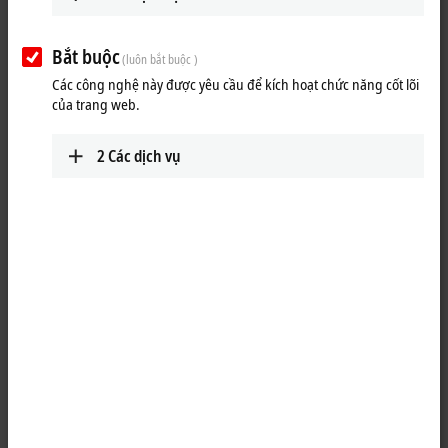
25 items
Bắt buộc
(luôn bắt buộc )
Các công nghệ này được yêu cầu để kích hoạt chức năng cốt lõi
Reset all filter values
của trang web.
Results:
Your selection:
2
Các dịch vụ
Loading content ...