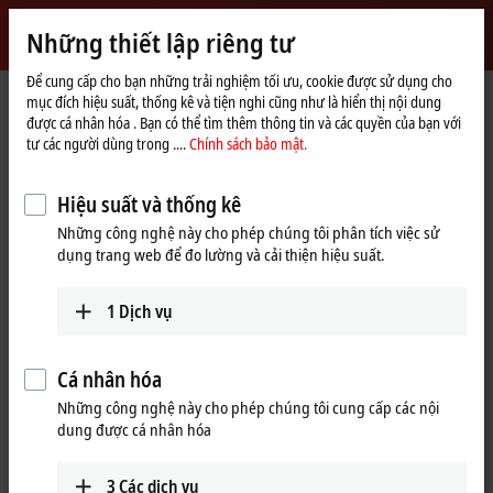
Đăng nhập
Những thiết lập riêng tư
myBeckhoff
Beckhoff
-
Để cung cấp cho bạn những trải nghiệm tối ưu, cookie được sử dụng cho
mục đích hiệu suất, thống kê và tiện nghi cũng như là hiển thị nội dung
New
được cá nhân hóa . Bạn có thể tìm thêm thông tin và các quyền của bạn với
Automation
Trang
Products
Automation
TwinCAT
tư các người dùng trong ....
Chính sách bảo mật.
Technology
chủ
TFxxxx | TwinCAT 3 Functions
TF3xxx | Measurement
Hiệu suất và thống kê
TF3xxx | TwinCAT 3 Measurement
Những công nghệ này cho phép chúng tôi phân tích việc sử
dụng trang web để đo lường và cải thiện hiệu suất.
Tabular product overview
Product finder
1
Dịch vụ
TwinCAT is not just automation software, it is also measurement
technology software. TwinCAT Measurement Functions expand
TwinCAT with additional measurement technology functions and thus
Cá nhân hóa
support machine commissioning, machine monitoring, the
Những công nghệ này cho phép chúng tôi cung cấp các nội
documentation of processes and the presentation of measurement
dung được cá nhân hóa
and analysis results.
Explore products from charting tools to machine learning.
3
Các dịch vụ