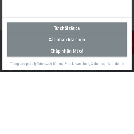
Từ chối tất cả
Xác nhận lựa chọn
Chấp nhận tất cả
Liên Hệ
Văn Phòng Đại Diện tại Việt Nam
Thông báo pháp lý
Chính sách bảo mật
Điều khoản chung & điều kiện kinh doanh
#29.05, Tòa nhà Pearl Plaza, 561A Đường Điện Biên Phủ
Phường Thạnh Mỹ Tây
Thành phố Hồ Chí Minh
+84 28 7300-2439
info@beckhoff.com.vn
Thông tin liên hệ
www.beckhoff.com/vi-vn/
Bản tin
In trang