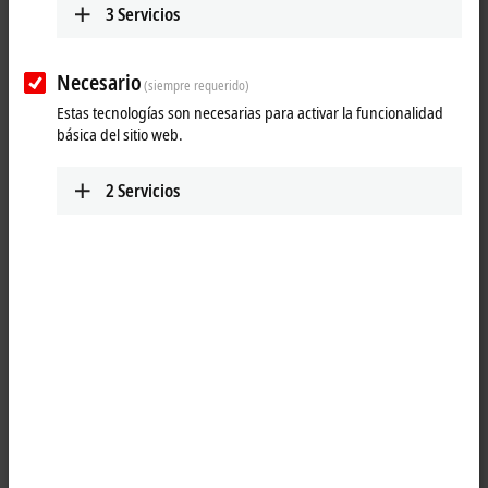
3
Servicios
25 items
Necesario
(siempre requerido)
Reset all filter values
Estas tecnologías son necesarias para activar la funcionalidad
básica del sitio web.
Results:
Your selection:
2
Servicios
Loading content ...