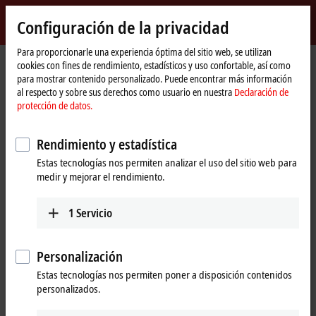
Inicio de sesión
Configuración de la privacidad
myBeckhoff
Beckhoff
-
Para proporcionarle una experiencia óptima del sitio web, se utilizan
cookies con fines de rendimiento, estadísticos y uso confortable, así como
New
para mostrar contenido personalizado. Puede encontrar más información
Automation
Página
Products
Automation
TwinCAT
al respecto y sobre sus derechos como usuario en nuestra
Declaración de
Technology
de
TFxxxx | TwinCAT 3 Functions
TF3xxx | Measurement
protección de datos.
inicio
TF3xxx | TwinCAT 3 Measurement
Rendimiento y estadística
Estas tecnologías nos permiten analizar el uso del sitio web para
Tabular product overview
Product finder
medir y mejorar el rendimiento.
TwinCAT is not just automation software, it is also measurement
1
Servicio
technology software. TwinCAT Measurement Functions expand
TwinCAT with additional measurement technology functions and thus
support machine commissioning, machine monitoring, the
Personalización
documentation of processes and the presentation of measurement
Estas tecnologías nos permiten poner a disposición contenidos
and analysis results.
personalizados.
Explore products from charting tools to machine learning.