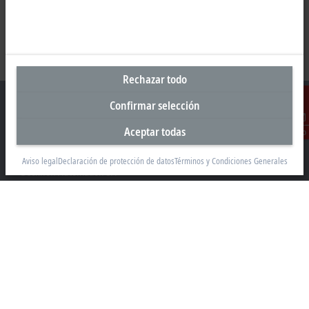
Rechazar todo
Confirmar selección
Aceptar todas
Contacto
Sede central España
Aviso legal
Declaración de protección de datos
Términos y Condiciones Generales
Beckhoff Automation SA
Edificio Sant Cugat I
Av. Alcalde Barnils 64-68, ed. D 4ª planta
08174 Sant Cugat
+34 935 844 997
info@beckhoff.es
Información del contacto
www.beckhoff.com/es-es/