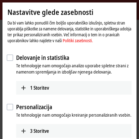
Vpiši se
Nastavitve glede zasebnosti
myBeckhoff
Beckhoff
-
Da bi vam lahko ponudili čim boljšo uporabniško izkušnjo, spletna stran
uporablja piškotke za namene delovanja, statistike in uporabniškega udobja
New
ter prikaz personaliziranih vsebin. Več informacij o tem in o pravicah
Automation
Domača
Products
I/O
Fieldbus Box and IO-Link box
IO-Link box
uporabnikov lahko najdete v naši
Politiki zasebnosti.
Technology
stran
EPIxxxx | industrial housing
EPI3xxx | Analog input
Tabular Product overview
Delovanje in statistika
EPI3xxx | Fieldbus Box, Analog input
Te tehnologije nam omogočajo analizo uporabe spletne strani z
namenom spremljanja in izboljšav njenega delovanja.
EPI3xxx | Analog input
1
Storitev
4-channel
8-channel
Signal
Personalizacija
±10 V, 0/4…20 mA
EPI3174-0002
EPI3188-0022
Te tehnologije nam omogočajo kreiranje personaliziranih vsebin.
parameterizable,
parameterizable, single-
differential input, 16 bit
ended, 16 bit
3
Storitve