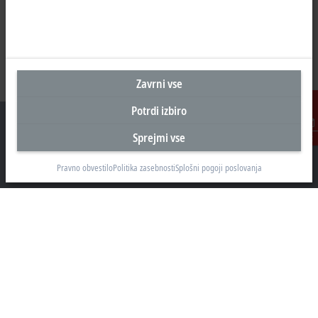
Zavrni vse
Potrdi izbiro
Sprejmi vse
Kontakt
Pravno obvestilo
Politika zasebnosti
Splošni pogoji poslovanja
Sedež Slovenija
Beckhoff Avtomatizacija d.o.o.
Zbiljska cesta 4
1215 Medvode
+386 1 36130-80
info@beckhoff.si
Kontaktni podatki
www.beckhoff.com/sl-si/