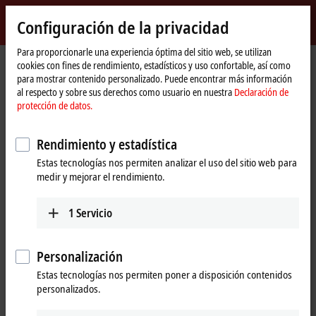
Inicio de sesión
Configuración de la privacidad
myBeckhoff
Beckhoff
-
Para proporcionarle una experiencia óptima del sitio web, se utilizan
cookies con fines de rendimiento, estadísticos y uso confortable, así como
New
para mostrar contenido personalizado. Puede encontrar más información
Automation
Página
Products
I/O
Fieldbus Box and IO-Link box
IO-Link box
al respecto y sobre sus derechos como usuario en nuestra
Declaración de
Technology
de
EPIxxxx | industrial housing
EPI3xxx | Analog input
protección de datos.
inicio
Tabular Product overview
Rendimiento y estadística
EPI3xxx | Fieldbus Box, Analog input
Estas tecnologías nos permiten analizar el uso del sitio web para
medir y mejorar el rendimiento.
EPI3xxx | Analog input
1
Servicio
4-channel
8-channel
Signal
Personalización
±10 V, 0/4…20 mA
EPI3174-0002
EPI3188-0022
parameterizable,
parameterizable, single-
Estas tecnologías nos permiten poner a disposición contenidos
differential input, 16 bit
ended, 16 bit
personalizados.