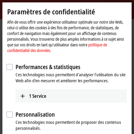
Identifiez-vous
Paramètres de confidentialité
myBeckhoff
Beckhoff
-
Afin de vous offrir une expérience utilisateur optimale sur notre site Web,
celui-ci utilise des cookies à des fins de performance, de statistiques, de
New
confort de navigation mais également pour un affichage de contenus
Automation
Page
Products
I/O
Fieldbus Box and IO-Link box
IO-Link box
personnalisés. Vous trouverez de plus amples informations à ce sujet ainsi
Technology
d'accueil
EPIxxxx | industrial housing
EPI3xxx | Analog input
que sur vos droits en tant qu’utilisateur dans notre
politique de
Tabular Product overview
confidentialité des données.
EPI3xxx | Fieldbus Box, Analog input
Performances & statistiques
Ces technologies nous permettent d’analyser l’utilisation du site
EPI3xxx | Analog input
Web afin d’en mesurer et améliorer les performances.
4-channel
8-channel
1
Service
Signal
±10 V, 0/4…20 mA
EPI3174-0002
EPI3188-0022
Personnalisation
parameterizable,
parameterizable, single-
differential input, 16 bit
ended, 16 bit
Ces technologies nous permettent de proposer des contenus
personnalisés.