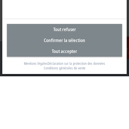
Tout refuser
Confirmer la sélection
Tout accepter
Contact
Mentions légales
Déclaration sur la protection des données
Conditions générales de vente
Siège social Belgique
Beckhoff Automation BV
Klaverbladstraat 11.2/2
3560 Lummen
+32 13 2522-00
info@beckhoff.be
Coordonnées détaillées
www.beckhoff.com/fr-be/