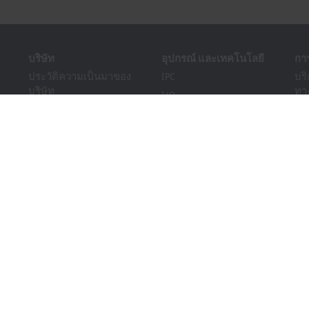
บริษัท
อุปกรณ์ และเทคโนโลยี
กา
ประวัติความเป็นมาของ
IPC
บร
บริษัท
ทา
I/O
สถานภาพจากมุมมองทั่ว
บร
Motion
โลก
กา
Automation
โอกาสในการร่วมงานกับ
กา
MX-System
เรา
Bec
Vision
ข่าวสาร
ดา
อุตสาหกรรม
PC Control magazine
กิจกรรม และ วันที่
ระบบรับแจ้งเบาะแสและ
ข้อร้องเรียน
การปฏิบัติตามกฎระเบียบ
ด้านบรรจุภัณฑ์