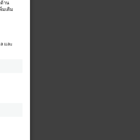
์ด้าน
่มเติม
ผล และ