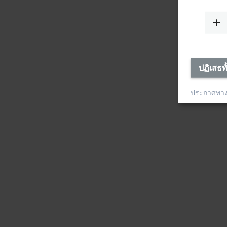
ปฏิเสธท
ประกาศทา