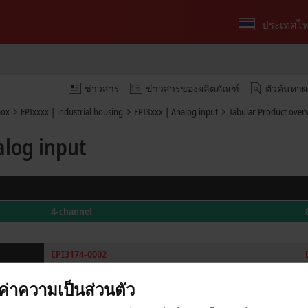
ประเทศไ
ข่าวสาร
ข่าวสารของผลิตภัณฑ์
ตัวค้นหาผ
box
EPIxxxx | industrial housing
EPI3xxx | Analog input
Tabular Product over
alog input
4-channel
EPI3174-0002
parameterizable, differential input, 16 bit
งค่าความเป็นส่วนตัว