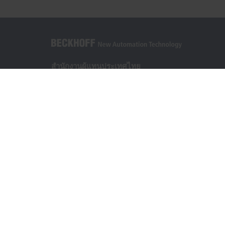
สำนักงานผู้แทนประเทศไทย
The Pretium Bang Na, Unit 91/8
Moo.15 Bang Na-Trat Frontage Road
Bang Kaeo, Bang Phli District, Samut Prakan 10540
+66 85 525 1555
sales@beckhoff.co.th
ข้อมูลติดต่อ
www.beckhoff.com/th-th/
จดหมายข่าว
ปริ้นหน้ากระดาษ