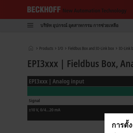
Beckhoff
-
บริษัท
อุปกรณ์
อุตสาหกรรม
การช่วยเหลือ
New
Automation
Technology
หน้า
Products
I/O
Fieldbus Box and IO-Link box
IO-Link 
หลัก
EPI3xxx | Fieldbus Box, An
EPI3xxx | Analog input
Signal
±10 V, 0/4…20 mA
การตั้