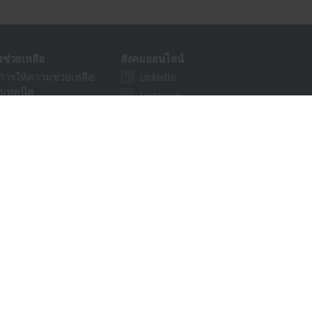
รช่วยเหลือ
สังคมออนไลน์
ิการให้ความช่วยเหลือ
LinkedIn
งเทคนิค
Instagram
ิการ
Facebook
รฝึกอบรม
YouTube
รสัมมนาออนไลน์
khoff Information System
วน์โหลดตัวค้นหา