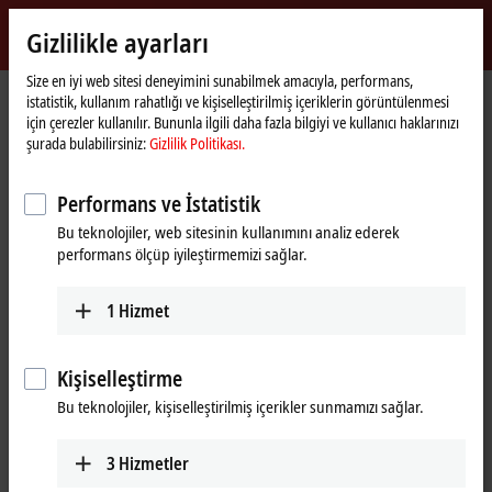
Giriş yap
Gizlilikle ayarları
myBeckhoff
Beckhoff
-
Size en iyi web sitesi deneyimini sunabilmek amacıyla, performans,
istatistik, kullanım rahatlığı ve kişiselleştirilmiş içeriklerin görüntülenmesi
New
için çerezler kullanılır. Bununla ilgili daha fazla bilgiyi ve kullanıcı haklarınızı
Automation
Ana
Şirket
Haberler
şurada bulabilirsiniz:
Gizlilik Politikası.
Technology
sayfa
Hannover Messe 2023, Day 2: Beckhoff Live + Interactive, April 18, 2023
Performans ve İstatistik
Bu teknolojiler, web sitesinin kullanımını analiz ederek
"Onayla" üzerine tıkladığınızda haritayı görüntüler ve gizlilik
performans ölçüp iyileştirmemizi sağlar.
ayarlarını yaparız; Google Haritalar'dan harici içerik bu işlem
sırasında yüklenir. Bu konuda bkz.
Gizlilik Politikası.
1
Hizmet
Onayla
Kişiselleştirme
Bu teknolojiler, kişiselleştirilmiş içerikler sunmamızı sağlar.
3
Hizmetler
Apr 18, 2023