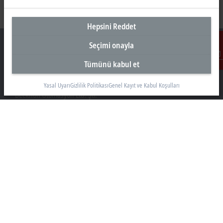
Hepsini Reddet
Seçimi onayla
Tümünü kabul et
İletişim
Türkiye Genel Merkez
Yasal Uyarı
Gizlilik Politikası
Genel Kayıt ve Kabul Koşulları
Beckhoff Otomasyon Ltd. Şti.
Akkom 3. Blok Kelif Plaza 4. Kat
34768 Ümraniye İstanbul
+90 532 111 4 225
info@beckhoff.com.tr
İletişim Bilgileri
www.beckhoff.com/tr-tr/
Bülten
Sayfayı yazdır