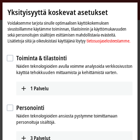
Kirjaudu sisään
Yksityisyyttä koskevat asetukset
myBeckhoff
Beckhoff
-
Voidaksemme tarjota sinulle optimaalisen käyttökokemuksen
sivustoillamme käytämme toiminnan, tilastoinnin ja käyttömukavuuden
New
sekä personoitujen sisältöjen esittämisen mahdollistavia evästeitä.
Automation
Kotisivu
Yritys
Uutiset
Lisätietoja siitä ja oikeuksistasi käyttäjänä löytyy
tietosuojaselosteestamme.
Technology
Hannover Messe 2023, Day 2: Beckhoff Live + Interactive, April 18, 2023
Toiminta & tilastointi
Näiden teknologioiden avulla voimme analysoida verkkosivuston
Kun napsautat ”Hyväksy”, näytämme videon ja mukautamme
käyttöä tehokkuuden mittaamista ja kehittämistä varten.
yksityisyyden asetukset, Vimeon ulkopuolinen sisältö ladataan
samalla. Ole hyvä ja lue
tietosuojaselosteestamme.
1
Palvelu
Hyväksy
Personointi
Näiden teknologioiden ansiosta pystymme toimittamaan
personoituja sisältöjä.
Apr 18, 2023
3
Palvelut