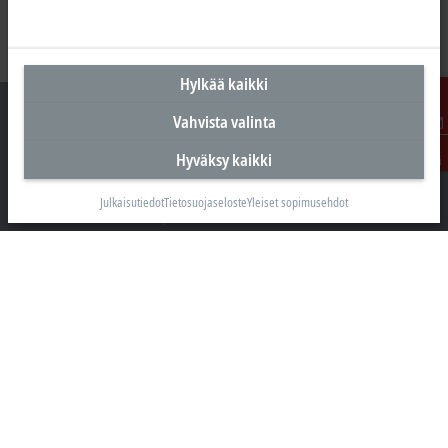
Hylkää kaikki
Vahvista valinta
Ota
Hyväksy kaikki
yhteyttä
Suomen pääkonttori
Julkaisutiedot
Tietosuojaseloste
Yleiset sopimusehdot
Beckhoff Automation Oy
Hakakalliontie 2
05460 Hyvinkää
+358 20 7423 800
info@beckhoff.fi
Yhteystiedot
www.beckhoff.com/fi-fi/
Uutiskirje
Tulosta sivu