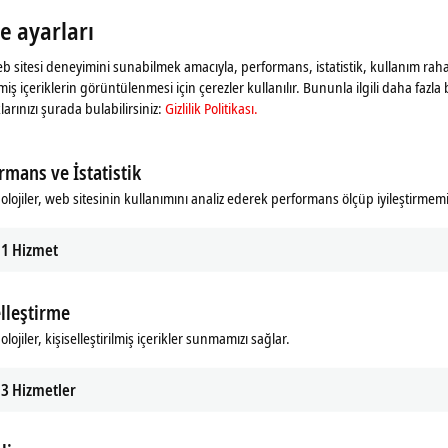
Bu konuda bkz.
Gizlilik Politikası.
le ayarları
web sitesi deneyimini sunabilmek amacıyla, performans, istatistik, kullanım rahat
Onayla
ilmiş içeriklerin görüntülenmesi için çerezler kullanılır. Bununla ilgili daha fazla b
larınızı şurada bulabilirsiniz:
Gizlilik Politikası.
rmans ve İstatistik
olojiler, web sitesinin kullanımını analiz ederek performans ölçüp iyileştirmemi
1
Hizmet
elleştirme
lojiler, kişiselleştirilmiş içerikler sunmamızı sağlar.
3
Hizmetler
stem