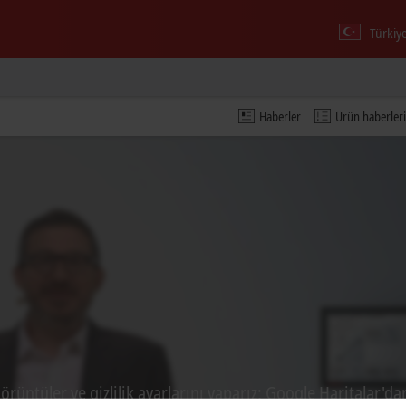
Türkiy
Haberler
Ürün haberleri
örüntüler ve gizlilik ayarlarını yaparız; Google Haritalar'dan