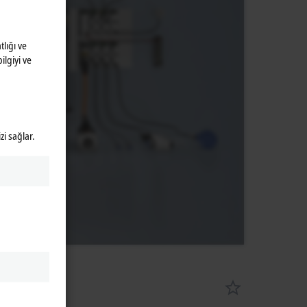
lığı ve
ilgiyi ve
zi sağlar.