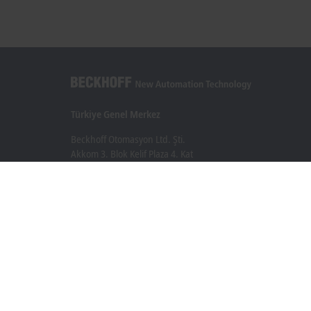
Türkiye Genel Merkez
Beckhoff Otomasyon Ltd. Şti.
Akkom 3. Blok Kelif Plaza 4. Kat
34768 Ümraniye İstanbul
+90 532 111 4 225
info@beckhoff.com.tr
İletişim Bilgileri
www.beckhoff.com/tr-tr/
Bülten
Sayfayı yazdır