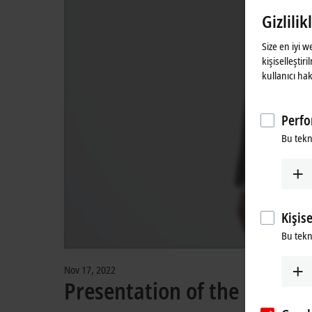
Gizlilik
Size en iyi 
kişiselleştir
kullanıcı hak
Perfo
Bu tekn
Kişis
Bu tekno
Nov 17, 2022
Presentation of the MX-Sy