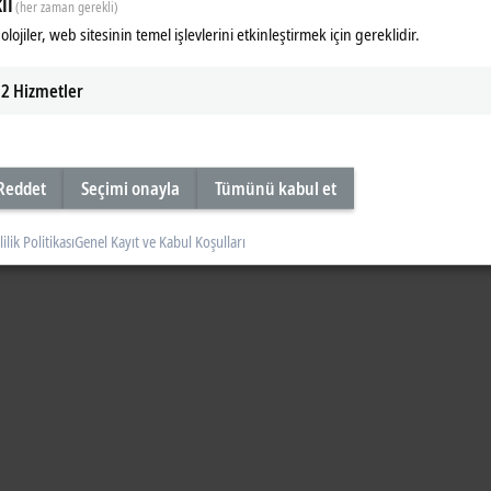
li
(her zaman gerekli)
 cabinet-free automation solutions in machine and system engineering. In this
lojiler, web sitesinin temel işlevlerini etkinleştirmek için gereklidir.
2
Hizmetler
Reddet
Seçimi onayla
Tümünü kabul et
lilik Politikası
Genel Kayıt ve Kabul Koşulları