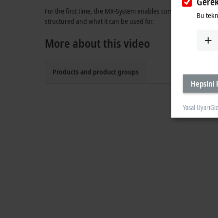
Gerek
For the first time, the MX-System enables completely control
Bu tekno
structured and what it can be used for.
More about this video
Products and product groups
Hepsini 
Yasal Uyarı
Giz