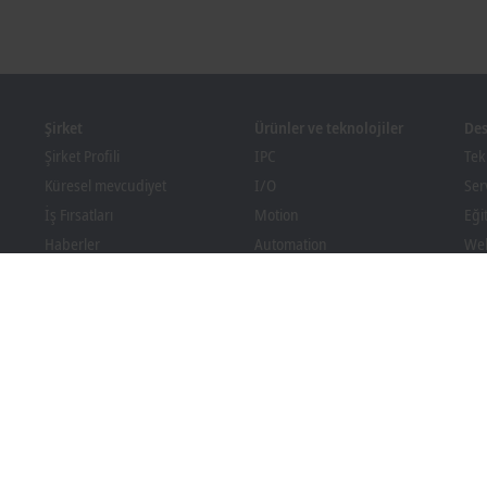
Şirket
Ürünler ve teknolojiler
Des
Şirket Profili
IPC
Tek
Küresel mevcudiyet
I/O
Ser
İş Fırsatları
Motion
Eği
Haberler
Automation
Web
Kon
PC Control magazine
MX-System
Bec
Etkinlikler ve Tarihler
Vision
İnd
İhbar Sistemi
Endüstriler
Paketleme Standartlarına
Uygunluk