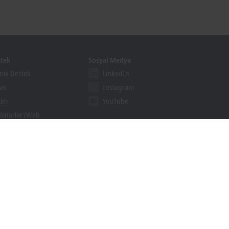
tek
Sosyal Medya
nik Destek
LinkedIn
vis
Instagram
tim
YouTube
inarlar (Web
feransları)
khoff Information System
irme Aracı