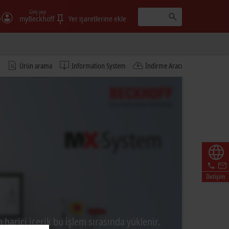
Giriş yap
e
myBeckhoff
Yer işaretlerine ekle
Ürün arama
Information System
İndirme Aracı
İletişim
 harici içerik bu işlem sırasında yüklenir.