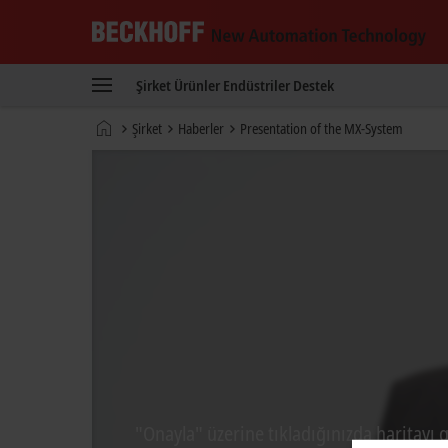
Beckhoff
-
Şirket
Ürünler
Endüstriler
Destek
New
Automation
Ana
Şirket
Haberler
Presentation of the MX-System
Technology
sayfa
"Onayla" üzerine tıkladığınızda haritayı g