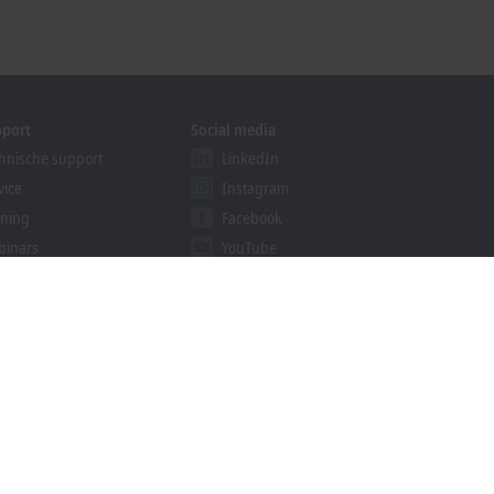
pport
Social media
hnische support
LinkedIn
vice
Instagram
ining
Facebook
binars
YouTube
ution Provider Program
khoff Information System
nload finder