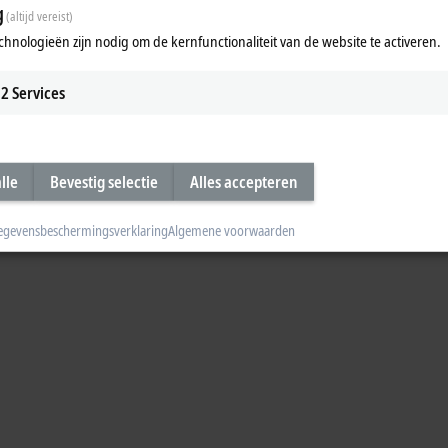
g
(altijd vereist)
 cabinet-free automation solutions in machine and system engineering. In this
chnologieën zijn nodig om de kernfunctionaliteit van de website te activeren.
2
Services
lle
Bevestig selectie
Alles accepteren
egevensbeschermingsverklaring
Algemene voorwaarden