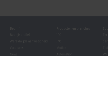
Bedrijf
Producten en branches
Su
Bedrijfsprofiel
IPC
Tec
Wereldwijde aanwezigheid
I/O
Ser
Vacatures
Motion
Tra
News
Automation
We
PC Control magazine
MX-System
Sol
Evenementen en data
Vision
Bec
Klokkenluidersregeling
Branches
Dow
Verpakkingsconformiteit