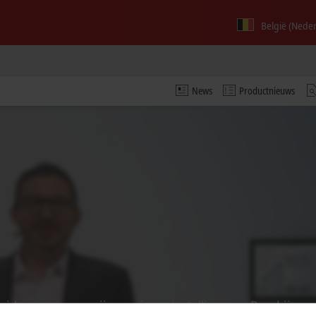
België (Nede
News
Productnieuws
de video en passen wij uw privacy-instelling aan. Daarbij w