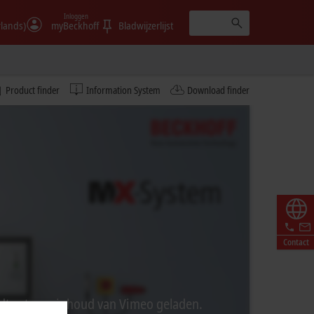
Inloggen
rlands)
myBeckhoff
Bladwijzerlijst
Product finder
Information System
Download finder
Contact
ordt externe inhoud van Vimeo geladen.