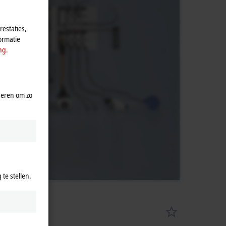
estaties,
ormatie
ng.
seren om zo
te stellen.