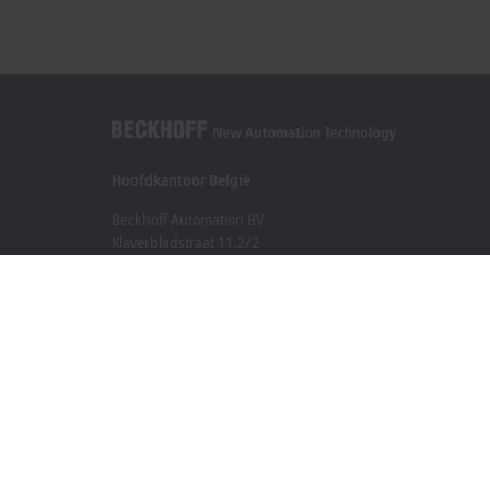
Hoofdkantoor België
Beckhoff Automation BV
Klaverbladstraat 11.2/2
3560 Lummen
+32 13 2522-00
info@beckhoff.be
Contactgegevens
www.beckhoff.com/nl-be/
Newsletter
Pagina afdrukken