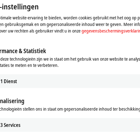
Raadpleeg hier onze
gegevensbeschermingsverklaring.
-instellingen
imale website-ervaring te bieden, worden cookies gebruikt met het oog op pr
Aanvaarden
n en gebruiksgemak en om gepersonaliseerde inhoud weer te geven. Meer inf
over uw rechten als gebruiker vindt u in onze
gegevensbeschermingsverklari
rmance & Statistiek
 deze technologieën zijn we in staat om het gebruik van onze website te analy
taties te meten en te verbeteren.
1
Dienst
nalisering
chnologieën stellen ons in staat om gepersonaliseerde inhoud ter beschikking 
3
Services
stem