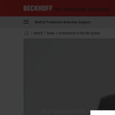
Beckhoff
-
Bedrijf
Producten
Branches
Support
New
Automation
startpagina
Bedrijf
News
Presentation of the MX-System
Technology
Als u "Accepteren" klikt, verschijnt 