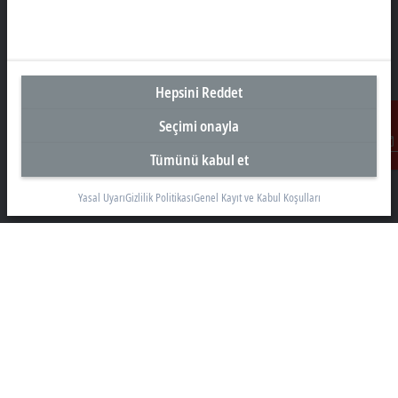
Türkiye Genel Merkez
Hepsini Reddet
Beckhoff Otomasyon Ltd. Şti.
Seçimi onayla
Akkom 3. Blok Kelif Plaza 4. Kat
34768 Ümraniye İstanbul
Tümünü kabul et
İletişim
+90 532 111 4 225
Yasal Uyarı
Gizlilik Politikası
Genel Kayıt ve Kabul Koşulları
info@beckhoff.com.tr
İletişim Bilgileri
www.beckhoff.com/tr-tr/
Bülten
Sayfayı yazdır
Şirket
Ürünler ve teknolojiler