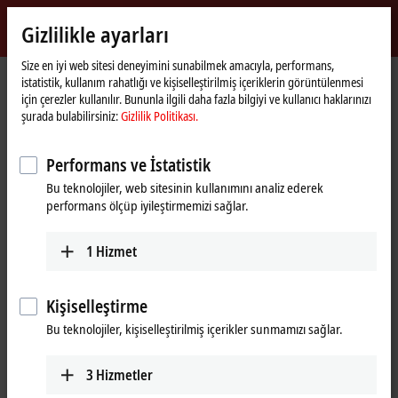
Giriş yap
Gizlilikle ayarları
myBeckhoff
Beckhoff
-
Size en iyi web sitesi deneyimini sunabilmek amacıyla, performans,
istatistik, kullanım rahatlığı ve kişiselleştirilmiş içeriklerin görüntülenmesi
New
için çerezler kullanılır. Bununla ilgili daha fazla bilgiyi ve kullanıcı haklarınızı
Automation
Ana
Products
MX-System
MOxxxx | I/O modules
şurada bulabilirsiniz:
Gizlilik Politikası.
Technology
sayfa
MOxxxx | I/O modules
Performans ve İstatistik
Bu teknolojiler, web sitesinin kullanımını analiz ederek
Tabular product overview
Product finder
performans ölçüp iyileştirmemizi sağlar.
1
Hizmet
I/Os for all signals in the world of
automation
Kişiselleştirme
In line with the Beckhoff I/O portfolio, the MX-System also offers a
Bu teknolojiler, kişiselleştirilmiş içerikler sunmamızı sağlar.
comprehensive range of I/O modules covering various signal types
and types, including digital and analog inputs and outputs as well as
special modules for position detection, communication, safety
3
Hizmetler
integration or the direct connection of compact drive solutions. This