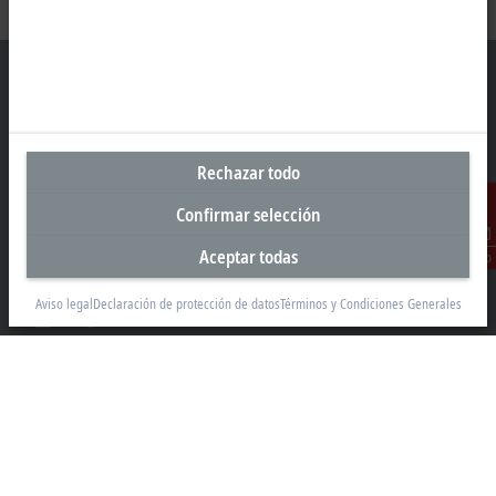
Sede central España
Rechazar todo
Beckhoff Automation SA
Edificio Sant Cugat I
Confirmar selección
Av. Alcalde Barnils 64-68, ed. D 4ª planta
Aceptar todas
08174 Sant Cugat
Contacto
+34 935 844 997
Aviso legal
Declaración de protección de datos
Términos y Condiciones Generales
info@beckhoff.es
Información del contacto
www.beckhoff.com/es-es/
Newsletter
Imprimir página