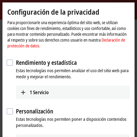
Inicio de sesión
Configuración de la privacidad
myBeckhoff
Beckhoff
-
Para proporcionarle una experiencia óptima del sitio web, se utilizan
cookies con fines de rendimiento, estadísticos y uso confortable, así como
New
para mostrar contenido personalizado. Puede encontrar más información
Automation
Página
Products
MX-System
MOxxxx | I/O modules
al respecto y sobre sus derechos como usuario en nuestra
Declaración de
Technology
de
protección de datos.
inicio
MOxxxx | I/O modules
Rendimiento y estadística
Tabular product overview
Product finder
Estas tecnologías nos permiten analizar el uso del sitio web para
medir y mejorar el rendimiento.
I/Os for all signals in the world of
1
Servicio
automation
In line with the Beckhoff I/O portfolio, the MX-System also offers a
Personalización
comprehensive range of I/O modules covering various signal types
Estas tecnologías nos permiten poner a disposición contenidos
and types, including digital and analog inputs and outputs as well as
personalizados.
special modules for position detection, communication, safety
integration or the direct connection of compact drive solutions. This