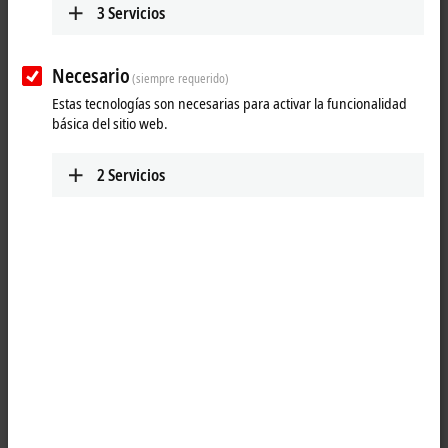
3
Servicios
versatility and the constantly growing product range ensure that all
the requirements of modern automation tasks can be met.
Necesario
Products
(siempre requerido)
Estas tecnologías son necesarias para activar la funcionalidad
MO1xxx | Digital input
básica del sitio web.
The MO1xxx I/O modules are used to acquire
binary signals from the field level.
2
Servicios
Learn more
MO2xxx | Digital output
The MO2xxx I/O modules generate binary
signals and forward them to the field level.
Learn more
MO3xxx | Analog input/output
The MO3xxx I/O modules process analog input
and output signals for voltage, current,