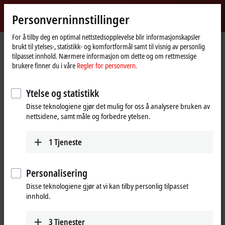
Logg inn
Personverninnstillinger
myBeckhoff
Beckhoff
-
For å tilby deg en optimal nettstedsopplevelse blir informasjonskapsler
brukt til ytelses-, statistikk- og komfortformål samt til visnig av personlig
New
tilpasset innhold. Nærmere informasjon om dette og om rettmessige
Automation
Hjemmeside
Products
MX-System
MOxxxx | I/O modules
brukere finner du i våre
Regler for personvern.
Technology
MOxxxx | I/O modules
Ytelse og statistikk
Disse teknologiene gjør det mulig for oss å analysere bruken av
Tabular product overview
Product finder
nettsidene, samt måle og forbedre ytelsen.
1
Tjeneste
I/Os for all signals in the world of
automation
Personalisering
In line with the Beckhoff I/O portfolio, the MX-System also offers a
Disse teknologiene gjør at vi kan tilby personlig tilpasset
comprehensive range of I/O modules covering various signal types
innhold.
and types, including digital and analog inputs and outputs as well as
special modules for position detection, communication, safety
3
Tjenester
integration or the direct connection of compact drive solutions. This