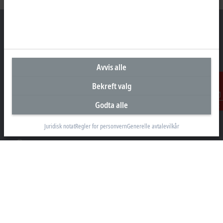
Hovedkontor Norge
Avvis alle
Beckhoff Automation AS
Bekreft valg
Raveien 205
3184 Borre
Godta alle
Kontakt
+47 33 50 46 90
info@beckhoff.no
Juridisk notat
Regler for personvern
Generelle avtalevilkår
Kontaktinformasjon
www.beckhoff.com/nn-no/
Nyhetsbrev
Skriv ut side
Selskap