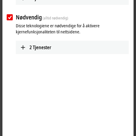
versatility and the constantly growing product range ensure that all
the requirements of modern automation tasks can be met.
Nødvendig
(alltid nødvendig)
Products
Disse teknologiene er nødvendige for å aktivere
kjernefunksjonaliteten til nettsidene.
MO1xxx | Digital input
The MO1xxx I/O modules are used to acquire
2
Tjenester
binary signals from the field level.
Learn more
MO2xxx | Digital output
The MO2xxx I/O modules generate binary
signals and forward them to the field level.
Learn more
MO3xxx | Analog input/output
The MO3xxx I/O modules process analog input
and output signals for voltage, current,