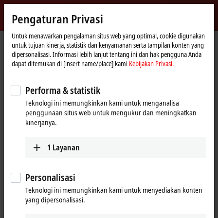
Masuk
Pengaturan Privasi
myBeckhoff
Beckhoff
-
Untuk menawarkan pengalaman situs web yang optimal, cookie digunakan
untuk tujuan kinerja, statistik dan kenyamanan serta tampilan konten yang
New
dipersonalisasi. Informasi lebih lanjut tentang ini dan hak pengguna Anda
Automation
Beranda
Products
MX-System
MOxxxx | I/O modules
dapat ditemukan di [insert name/place] kami
Kebijakan Privasi.
Technology
MOxxxx | I/O modules
Performa & statistik
Teknologi ini memungkinkan kami untuk menganalisa
Tabular product overview
Product finder
penggunaan situs web untuk mengukur dan meningkatkan
kinerjanya.
I/Os for all signals in the world of
1
Layanan
automation
In line with the Beckhoff I/O portfolio, the MX-System also offers a
Personalisasi
comprehensive range of I/O modules covering various signal types
Teknologi ini memungkinkan kami untuk menyediakan konten
and types, including digital and analog inputs and outputs as well as
yang dipersonalisasi.
special modules for position detection, communication, safety
integration or the direct connection of compact drive solutions. This