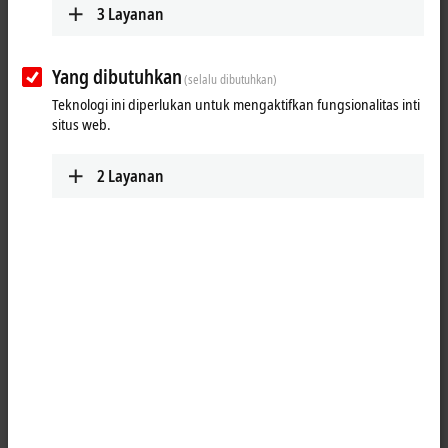
3
Layanan
versatility and the constantly growing product range ensure that all
the requirements of modern automation tasks can be met.
Yang dibutuhkan
Products
(selalu dibutuhkan)
Teknologi ini diperlukan untuk mengaktifkan fungsionalitas inti
MO1xxx | Digital input
situs web.
The MO1xxx I/O modules are used to acquire
binary signals from the field level.
2
Layanan
Learn more
MO2xxx | Digital output
The MO2xxx I/O modules generate binary
signals and forward them to the field level.
Learn more
MO3xxx | Analog input/output
The MO3xxx I/O modules process analog input
and output signals for voltage, current,