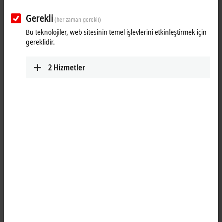
Gerekli
(her zaman gerekli)
Bu teknolojiler, web sitesinin temel işlevlerini etkinleştirmek için
gereklidir.
2
Hizmetler
1
M8, socket, straight, female, 4-pin, A-coded – RJ45, plug, straight,
male, 8-pin
Product status:
regular delivery