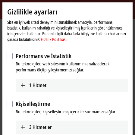
Giriş yap
Gizlilikle ayarları
myBeckhoff
Beckhoff
-
Size en iyi web sitesi deneyimini sunabilmek amacıyla, performans,
istatistik, kullanım rahatlığı ve kişiselleştirilmiş içeriklerin görüntülenmesi
New
için çerezler kullanılır. Bununla ilgili daha fazla bilgiyi ve kullanıcı haklarınızı
Automation
Ana
Ürünler
I/O
I/O-specific accessories
Pre-assembled cables
şurada bulabilirsiniz:
Gizlilik Politikası.
Technology
sayfa
ZK1093-3291-0xxx
Performans ve İstatistik
ZK1093-3291-0xxx | EtherCAT
Bu teknolojiler, web sitesinin kullanımını analiz ederek
cable, PUR, AWG26, drag-chain
performans ölçüp iyileştirmemizi sağlar.
suitable
1
Hizmet
Kişiselleştirme
Bu teknolojiler, kişiselleştirilmiş içerikler sunmamızı sağlar.
3
Hizmetler