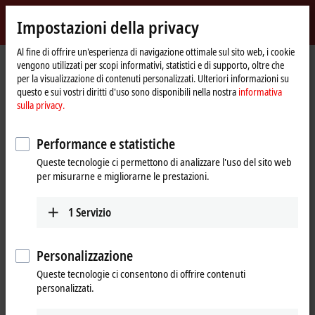
Accedi
Impostazioni della privacy
myBeckhoff
Beckhoff
-
Al fine di offrire un'esperienza di navigazione ottimale sul sito web, i cookie
vengono utilizzati per scopi informativi, statistici e di supporto, oltre che
New
per la visualizzazione di contenuti personalizzati. Ulteriori informazioni su
Automation
Pagina
Prodotti
I/O
I/O-specific accessories
Pre-assembled cables
questo e sui vostri diritti d'uso sono disponibili nella nostra
informativa
Technology
iniziale
ZK1093-3291-0xxx
sulla privacy.
ZK1093-3291-0xxx | EtherCAT
Performance e statistiche
cable, PUR, AWG26, drag-chain
Queste tecnologie ci permettono di analizzare l'uso del sito web
suitable
per misurarne e migliorarne le prestazioni.
1
Servizio
Personalizzazione
Queste tecnologie ci consentono di offrire contenuti
personalizzati.