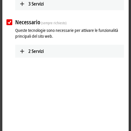
3
Servizi
Necessario
(sempre richiesto)
Queste tecnologie sono necessarie per attivare le funzionalità
principali del sito web.
2
Servizi
1
M8, socket, straight, female, 4-pin, A-coded – RJ45, plug, straight,
male, 8-pin
Product status:
regular delivery