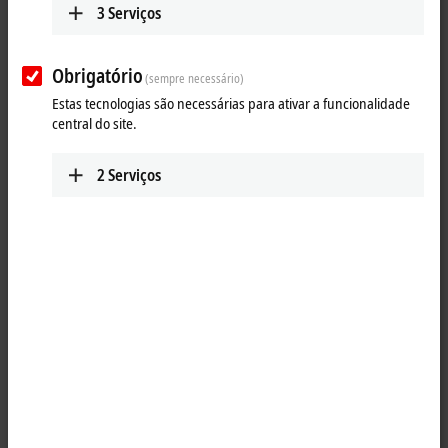
3
Serviços
Obrigatório
(sempre necessário)
Estas tecnologias são necessárias para ativar a funcionalidade
central do site.
2
Serviços
1
M8, socket, straight, female, 4-pin, A-coded – RJ45, plug, straight,
male, 8-pin
Product status:
regular delivery