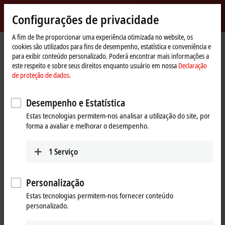
Entrar
Configurações de privacidade
myBeckhoff
Beckhoff
-
A fim de lhe proporcionar uma experiência otimizada no website, os
cookies são utilizados para fins de desempenho, estatística e conveniência e
New
para exibir conteúdo personalizado. Poderá encontrar mais informações a
Automation
Página
Produtos
I/O
I/O-specific accessories
Pre-assembled cables
este respeito e sobre seus direitos enquanto usuário em nossa
Declaração
Technology
Inicial
ZK1093-3291-0xxx
de proteção de dados.
ZK1093-3291-0xxx | EtherCAT
Desempenho e Estatística
cable, PUR, AWG26, drag-chain
Estas tecnologias permitem-nos analisar a utilização do site, por
suitable
forma a avaliar e melhorar o desempenho.
1
Serviço
Personalização
Estas tecnologias permitem-nos fornecer conteúdo
personalizado.