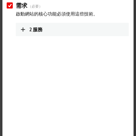
需求
（必要）
啟動網站的核心功能必須使用這些技術。
2
服務
1
The system modules are connected to the CPU on the left-hand side
via a multi-pin connector. Internally they are connected via
®
PCI Express
. For the CX20xx family, up to four modules can be
connected in any order. One module can be connected to CX52x0,
CX53x0 or CX56x0.
The CX2500-0061 Power over
Ethernet
module supports devices with