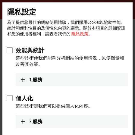
登入
隱私設定
myBeckhoff
Beckhoff
-
為了提供您最佳的網站使用體驗，我們採用Cookies以協助性能、
統計和便利性目的及個性化內容的顯示。關於本項目的詳細資訊
New
和您的使用者權利，請查看我們的
隱私政策。
Automation
首
®
產品
IPC
Embedded PCs
CX5200 | Intel Atom
X
Technology
頁
CX2500-0061
效能與統計
CX2500-0061 | Power over
這些技術使我們能夠分析網站的使用情況，以便衡量和
改善其效能。
Ethernet module for CX20xx,
CX52x0, CX53x0, CX56x0
1
服務
個人化
這些技術讓我們可以提供個人化內容。
3
服務