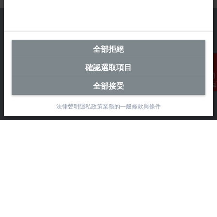
全部拒絕
台灣總部 (中華台北)
確認選取項目
Beckhoff Automation Co., Ltd.
永春路38-2號
全部接受
聯絡資料
南屯區
台中市
法律聲明
隱私政策
業務的一般條款與條件
408
+886 4 2252-9900
+886 4 2252-9911
info@beckhoff.com.tw
聯絡資訊
www.beckhoff.com/zh-tw/
電子報
列印頁面