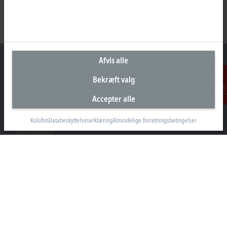
Afvis alle
Bekræft valg
Hovedkontor Danmark
Accepter alle
Kontakt
Beckhoff Automation ApS
Kolofon
Databeskyttelseserklæring
Almindelige forretningsbetingelser
Birkemose Allé 1
6000 Kolding
+45 43201570
info@beckhoff.dk
Kontaktoplysninger
www.beckhoff.com/da-dk/
Nyhedsbrev
Print side