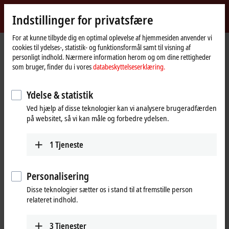
Log ind
Indstillinger for privatsfære
myBeckhoff
Beckhoff
-
For at kunne tilbyde dig en optimal oplevelse af hjemmesiden anvender vi
cookies til ydelses-, statistik- og funktionsformål samt til visning af
New
personligt indhold. Nærmere information herom og om dine rettigheder
Automation
Hjemmeside
Virksomhed
Nyheder
EtherCAT measurement modules
som bruger, finder du i vores
databeskyttelseserklæring.
Technology
Ydelse & statistik
Når du klikker på "Accepter" viser vi videoen og tilpasser
Ved hjælp af disse teknologier kan vi analysere brugeradfærden
indstillingen for privatsfære, hvorved eksternt indhold fra Vimeo
på websitet, så vi kan måle og forbedre ydelsen.
indlæses. Vær dertil opmærksom på vores
databeskyttelseserklæring.
1
Tjeneste
Accepter
Personalisering
Disse teknologier sætter os i stand til at fremstille person
relateret indhold.
May 17, 2017
EtherCAT measurement modules
3
Tjenester