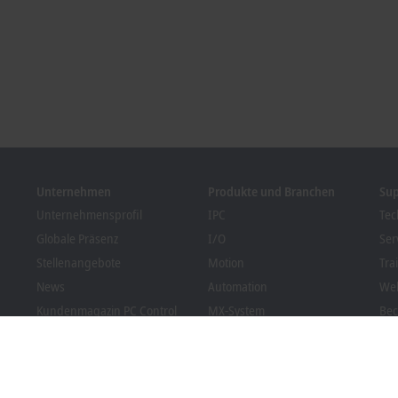
Unternehmen
Produkte und Branchen
Su
Unternehmensprofil
IPC
Tec
Globale Präsenz
I/O
Ser
Stellenangebote
Motion
Tra
News
Automation
We
Kundenmagazin PC Control
MX-System
Bec
Veranstaltungen und
Vision
Dow
Termine
Branchen
Hinweisgebersystem