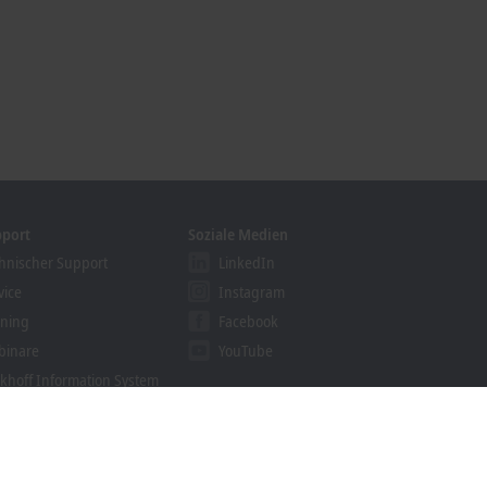
pport
Soziale Medien
hnischer Support
LinkedIn
vice
Instagram
ining
Facebook
binare
YouTube
khoff Information System
nloadfinder