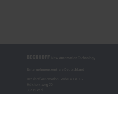
Unternehmenszentrale Deutschland
Beckhoff Automation GmbH & Co. KG
Hülshorstweg 20
33415 Verl
+49 5246 963-0
info@beckhoff.com
Kontaktinformationen