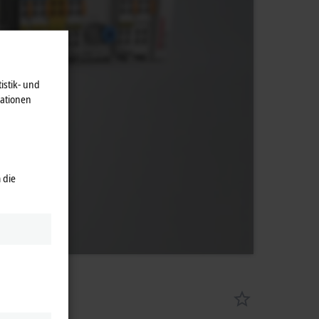
istik- und
mationen
 die