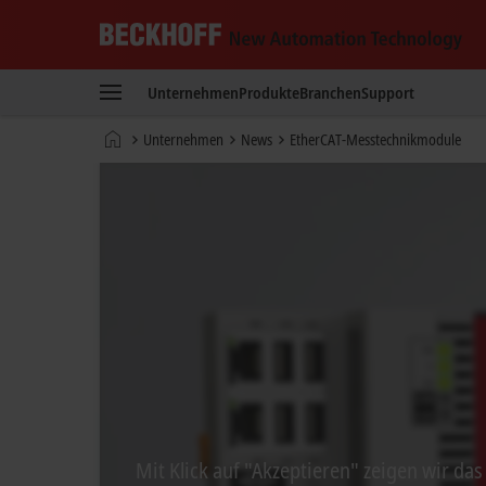
Beckhoff
-
Unternehmen
Produkte
Branchen
Support
New
Automation
Startseite
Unternehmen
News
EtherCAT-Messtechnikmodule
Technology
Mit Klick auf "Akzeptieren" zeigen wir da