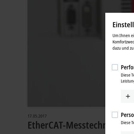
Einstel
Um Ihnen ein
Komfortzwec
dazu und zu 
Perfo
Diese T
Leistun
Perso
17.05.2017
EtherCAT-Messtechnikmod
Diese T