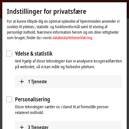
Log ind
Indstillinger for privatsfære
myBeckhoff
Beckhoff
-
For at kunne tilbyde dig en optimal oplevelse af hjemmesiden anvender vi
cookies til ydelses-, statistik- og funktionsformål samt til visning af
New
personligt indhold. Nærmere information herom og om dine rettigheder
Automation
Hjemmeside
Produkter
I/O
Fieldbus Box and IO-Link box
Compact Box
som bruger, finder du i vores
databeskyttelseserklæring.
Technology
IP6xxx-Bxxx | Communication
IP6012-Bxxx
IP6012-B520
Ydelse & statistik
IP6012-B520 | Fieldbus Box, 2-
Ved hjælp af disse teknologier kan vi analysere brugeradfærden
channel communication
på websitet, så vi kan måle og forbedre ydelsen.
®
interface, DeviceNet
, serial,
TTY, 20 mA, M12
1
Tjeneste
Personalisering
Disse teknologier sætter os i stand til at fremstille person
relateret indhold.
3
Tjenester