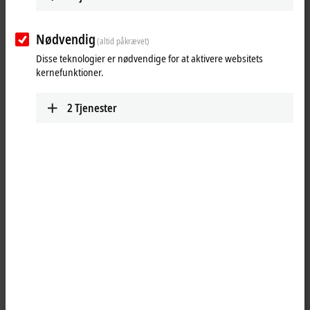
Nødvendig
(altid påkrævet)
Disse teknologier er nødvendige for at aktivere websitets
kernefunktioner.
2
Tjenester
1
The IP6012 serial interface module allows the connection of devices
with a 20 mA current interface. The interface operates passively. The
module transmits the data in a fully transparent manner to the higher-
level automation device. The data is transferred via the fieldbus using
a simple handshake protocol. This does not have any effect on the