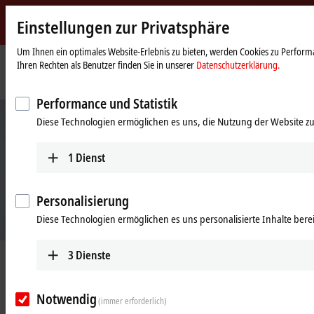
Einstellungen zur Privatsphäre
Beckhoff
-
Um Ihnen ein optimales Website-Erlebnis zu bieten, werden Cookies zu Performa
Ihren Rechten als Benutzer finden Sie in unserer
Datenschutzerklärung.
New
Automation
Startseite
Produkte
Automation
TwinCAT PLC++
Technology
Performance und Statistik
Diese Technologien ermöglichen es uns, die Nutzung der Website zu
1
Dienst
Personalisierung
Diese Technologien ermöglichen es uns personalisierte Inhalte berei
3
Dienste
TwinCAT PLC++
Neue Generation SPS-Technologie
Notwendig
(immer erforderlich)