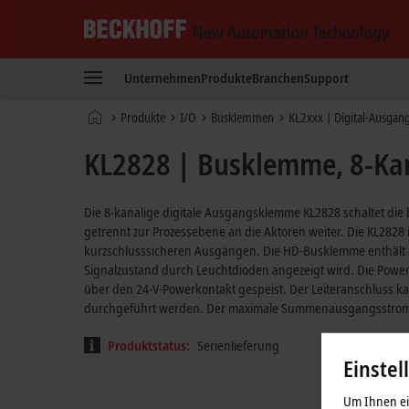
Beckhoff
-
Unternehmen
Produkte
Branchen
Support
New
Automation
Startseite
Produkte
I/O
Busklemmen
KL2xxx | Digital-Ausgan
Technology
KL2828 | Busklemme, 8-Kan
Die 8-kanalige digitale Ausgangsklemme KL2828 schaltet die
getrennt zur Prozessebene an die Aktoren weiter. Die KL2828 
kurzschlusssicheren Ausgängen. Die HD-Busklemme enthält a
Signalzustand durch Leuchtdioden angezeigt wird. Die Pow
über den 24-V-Powerkontakt gespeist. Der Leiteranschluss ka
durchgeführt werden. Der maximale Summenausgangsstrom 
Produktstatus:
Serienlieferung
Einstel
Um Ihnen ein