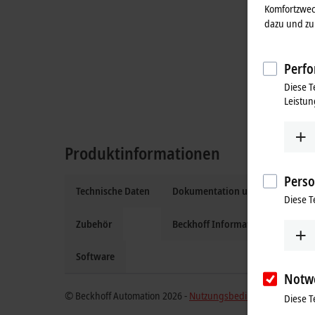
Komfortzwec
dazu und zu 
Perfo
Diese T
Leistun
Produktinformationen
Perso
Technische Daten
Dokumentation und Downloads
Diese T
Zubehör
Beckhoff Information System
Software
Notw
© Beckhoff Automation 2026 -
Nutzungsbedingungen
Diese T