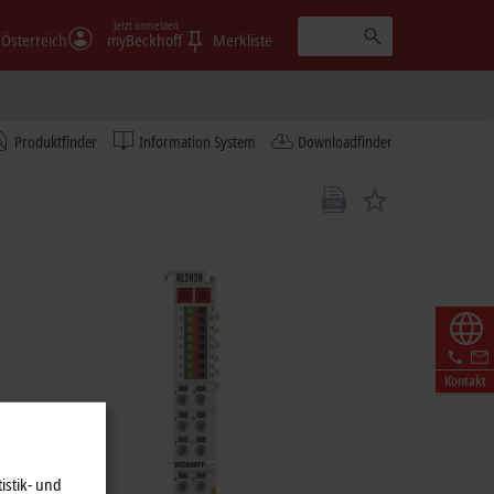
Jetzt anmelden
Österreich
myBeckhoff
Merkliste
Produktfinder
Information System
Downloadfinder
Kontakt
istik- und