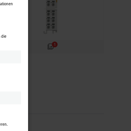
mationen
 die
1
eren.