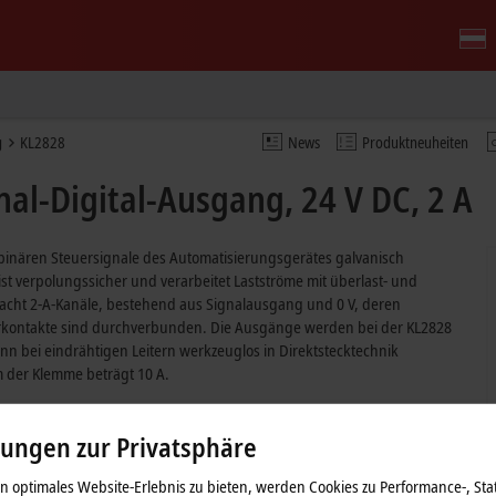
g
KL2828
News
Produktneuheiten
al-Digital-Ausgang, 24 V DC, 2 A
 binären Steuersignale des Automatisierungsgerätes galvanisch
ist verpolungssicher und verarbeitet Lastströme mit überlast- und
cht 2-A-Kanäle, bestehend aus Signalausgang und 0 V, deren
erkontakte sind durchverbunden. Die Ausgänge werden bei der KL2828
nn bei eindrähtigen Leitern werkzeuglos in Direktstecktechnik
der Klemme beträgt 10 A.
lungen zur Privatsphäre
 optimales Website-Erlebnis zu bieten, werden Cookies zu Performance-, Stat