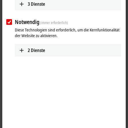
Verarbeitung übertragen. Die Varianten unterscheiden sich durch
3
Dienste
unterschiedliche Signalschwellen, Kanalzahl, Anschlussmöglichkeiten
und/oder Eingangs-Filterzeiten. Zusätzliche Funktionen wie Safety
oder kombinierte Ein-/Ausgangsmodule runden das Portfolio ab.
Notwendig
(immer erforderlich)
Die EtherCAT-Steckmodule EJxxxx lehnen sich technologisch meist an
Diese Technologien sind erforderlich, um die Kernfunktionalität
die gleichlautenden EtherCAT-Klemmen ELxxxx an. Somit können erste
der Website zu aktivieren.
Tests mit EL-Klemmen durchgeführt werden, während im späteren
Serieneinsatz das entsprechende EJ-Modul auf dem Signal
2
Dienste
Distribution Board zum Einsatz kommt.
25 Einträge
Alle Filter zurücksetzen
Ergebnisse:
Ihre Auswahl:
Inhalte werden geladen ...