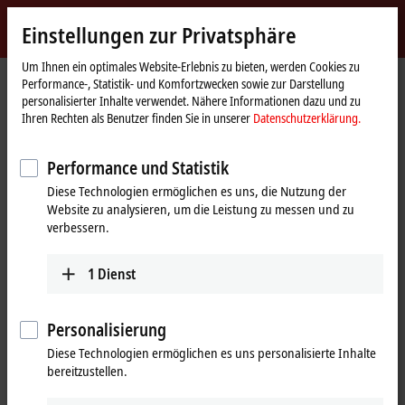
Jetzt anmelden
Einstellungen zur Privatsphäre
myBeckhoff
Beckhoff
-
Um Ihnen ein optimales Website-Erlebnis zu bieten, werden Cookies zu
Performance-, Statistik- und Komfortzwecken sowie zur Darstellung
New
personalisierter Inhalte verwendet. Nähere Informationen dazu und zu
Automation
Startseite
Produkte
I/O
EtherCAT-Steckmodule
EJ1xxx | Digital-Eingang
Ihren Rechten als Benutzer finden Sie in unserer
Datenschutzerklärung.
Technology
EJ1xxx | EtherCAT-Steckmodule,
Performance und Statistik
Digital-Eingang
Diese Technologien ermöglichen es uns, die Nutzung der
Website zu analysieren, um die Leistung zu messen und zu
verbessern.
Tabellarische Produktübersicht
Produktfinder
1
Dienst
Die EtherCAT-Steckmodule der Serie EJ1xxx sind zur Erfassung von
binären Signalen vorgesehen. Typischerweise sind dies mechanische
Kontakte wie Öffner- oder Schließer-Kontakte, elektronische Sensoren
Personalisierung
wie induktive Näherungsschalter, optische Sensoren oder andere
Methoden, um ein Low/High-Signal im Sinne der Steuerungstechnik
Diese Technologien ermöglichen es uns personalisierte Inhalte
zu erzeugen. Dieses Signal wird über das Netzwerk, in diesem Fall
bereitzustellen.
EtherCAT, zum übergeordneten Automatisierungsgerät zur weiteren