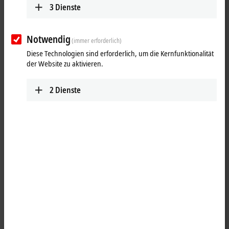
3
Dienste
Notwendig
(immer erforderlich)
Diese Technologien sind erforderlich, um die Kernfunktionalität
der Website zu aktivieren.
2
Dienste
1
Der Digital-Ausgang IP2001-Bxxx schaltet die binären Steuersignale
des Automatisierungsgerätes zur Prozessebene an die Aktoren weiter.
Die acht Ausgänge verarbeiten Lastströme bis 0,5 A und zeigen ihren
Signalzustand über Leuchtdioden an. Der Signalanschluss erfolgt
über schraubbare M8-Steckverbinder.
Die Ausgänge sind kurzschlussfest und verpolungsgeschützt.