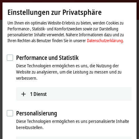
Jetzt anmelden
Einstellungen zur Privatsphäre
myBeckhoff
Beckhoff
-
Um Ihnen ein optimales Website-Erlebnis zu bieten, werden Cookies zu
Performance-, Statistik- und Komfortzwecken sowie zur Darstellung
New
personalisierter Inhalte verwendet. Nähere Informationen dazu und zu
Automation
Startseite
Produkte
I/O
Feldbus Box und IO-Link-Box
Kompakt Box
Ihren Rechten als Benutzer finden Sie in unserer
Datenschutzerklärung.
Technology
IP2xxx-Bxxx | Digital-Ausgang
IP2001-Bxxx
Performance und Statistik
IP2001-Bxxx | Feldbus Box, 8-
Diese Technologien ermöglichen es uns, die Nutzung der
Kanal-Digital-Ausgang, 24 V DC,
Website zu analysieren, um die Leistung zu messen und zu
0,5 A, M8
verbessern.
1
Dienst
Personalisierung
Diese Technologien ermöglichen es uns personalisierte Inhalte
bereitzustellen.