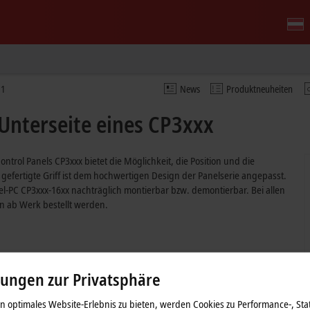
61
News
Produktneuheiten
Unterseite eines CP3xxx
ntrol Panels CP3xxx bietet die Möglichkeit, die Position und die
gefertigte Griff ist dem hochwertigen Design der Panelserie angepasst.
nel-PC CP3xxx-16xx nachträglich montierbar bzw. demontierbar. Bei allen
n ab Werk bestellt werden.
lungen zur Privatsphäre
 optimales Website-Erlebnis zu bieten, werden Cookies zu Performance-, Stat