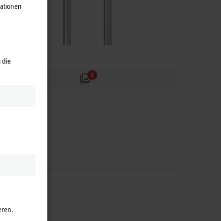
mationen
 die
4
eren.