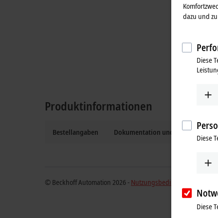
Komfortzwec
dazu und zu 
Perfo
Diese T
Leistun
Produktinformationen
Perso
Bestellangaben
Dokumentation und Downloads
Diese T
© Beckhoff Automation 2026 -
Nutzungsbedingungen
Notw
Diese T