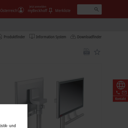
Jetzt anmelden
Österreich
myBeckhoff
Merkliste
Produktfinder
Information System
Downloadfinder
Kontakt
istik- und