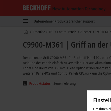
Beckhoff
-
Unternehmen
Produkte
Branchen
Support
New
Automation
Startseite
Produkte
IPC
Control Panels
Zubehör
C9900-M3
Technology
C9900-M361 | Griff an der 
Der optionale Griff C9900-M361 für Beckhoff Panel-PCs oder Co
Neigung des Panels einfach zu verstellen. Der aus Aluminium 
Er hat eine Breite von 386 mm. Diese Option ist bei einem Pa
weiteren Panel-PCs und Control Panels CP3xxx kann die Optio
Produktstatus:
Serienlieferung
Einstel
Um Ihnen ein