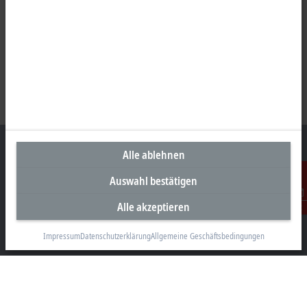
Alle ablehnen
Auswahl bestätigen
Unternehmenszentrale Österreich
Alle akzeptieren
Kontakt
Beckhoff Automation GmbH
Hauptstraße 11
Impressum
Datenschutzerklärung
Allgemeine Geschäftsbedingungen
6706 Bürs
+43 5552 68813-0
info@beckhoff.at