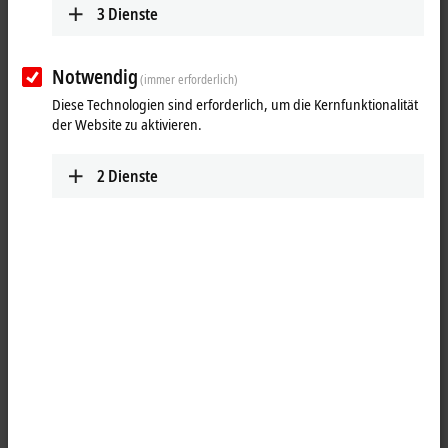
3
Dienste
Notwendig
(immer erforderlich)
Diese Technologien sind erforderlich, um die Kernfunktionalität
der Website zu aktivieren.
2
Dienste
1
1
Push-Pull V4, USB-A, 3.0, Stecker, gerade, IP65/67 - USB-B, 3.0,
Stecker, gerade, IP20
Produktstatus:
Serienlieferung
Produktinformationen