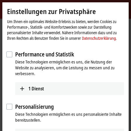
Jetzt anmelden
Einstellungen zur Privatsphäre
myBeckhoff
Beckhoff
-
Um Ihnen ein optimales Website-Erlebnis zu bieten, werden Cookies zu
Performance-, Statistik- und Komfortzwecken sowie zur Darstellung
New
personalisierter Inhalte verwendet. Nähere Informationen dazu und zu
Automation
Startseite
Unternehmen
Globale Präsenz
China
Training
Ihren Rechten als Benutzer finden Sie in unserer
Datenschutzerklärung.
Technology
Training, China
Performance und Statistik
Diese Technologien ermöglichen es uns, die Nutzung der
Website zu analysieren, um die Leistung zu messen und zu
Adresse und Kontakt
verbessern.
Training
Beckhoff Automation Company Ltd.
1
Dienst
Building No. 4, Shibei Zhihui Park
No. 9-10, Lane 299, Wenshui Road, Jing’an District
Shanghai
,
200072
Personalisierung
China
Diese Technologien ermöglichen es uns personalisierte Inhalte
bereitzustellen.
+86 21 5677 4765
+86 21 6631 5696