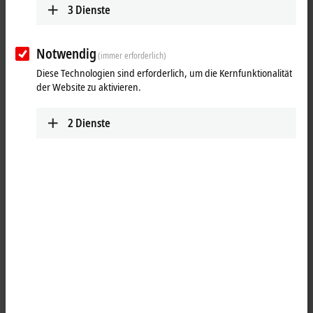
training@beckhoff.com.cn
3
Dienste
www.beckhoff.com.cn
Notwendig
(immer erforderlich)
Diese Technologien sind erforderlich, um die Kernfunktionalität
der Website zu aktivieren.
2
Dienste
Mit Klick auf "Akzeptieren" zeigen wir die Karte und passen die
Einstellung zur Privatsphäre an, dabei wird externer Inhalt von
Google Maps geladen. Beachten Sie dazu bitte unsere
Datenschutzerklärung.
Akzeptieren