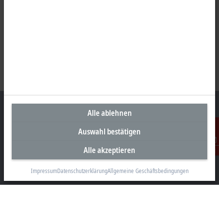
Alle ablehnen
Auswahl bestätigen
Unternehmenszentrale Österreich
Alle akzeptieren
Kontakt
Beckhoff Automation GmbH
Hauptstraße 11
Impressum
Datenschutzerklärung
Allgemeine Geschäftsbedingungen
6706 Bürs
+43 5552 68813-0
info@beckhoff.at