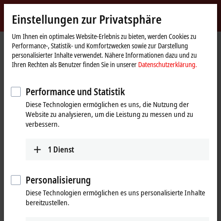
Jetzt anmelden
Einstellungen zur Privatsphäre
myBeckhoff
Beckhoff
-
Um Ihnen ein optimales Website-Erlebnis zu bieten, werden Cookies zu
Performance-, Statistik- und Komfortzwecken sowie zur Darstellung
New
personalisierter Inhalte verwendet. Nähere Informationen dazu und zu
Automation
Startseite
Unternehmen
Globale Präsenz
Kroatien
Ihren Rechten als Benutzer finden Sie in unserer
Datenschutzerklärung.
Technology
Krovel d.o.o., Kroatien
Performance und Statistik
Diese Technologien ermöglichen es uns, die Nutzung der
Website zu analysieren, um die Leistung zu messen und zu
Adresse und Kontakt
verbessern.
Krovel d.o.o.
Technischer Support
Barutanski jarak 114
1
Dienst
+385 1 2305-788
10000
Zagreb
+385 1 2420-094
Kroatien
beckhoff@krovel.hr
Personalisierung
+385 1 2305-788
Diese Technologien ermöglichen es uns personalisierte Inhalte
+385 1 2420-094
bereitzustellen.
beckhoff@krovel.hr
www.krovel.hr