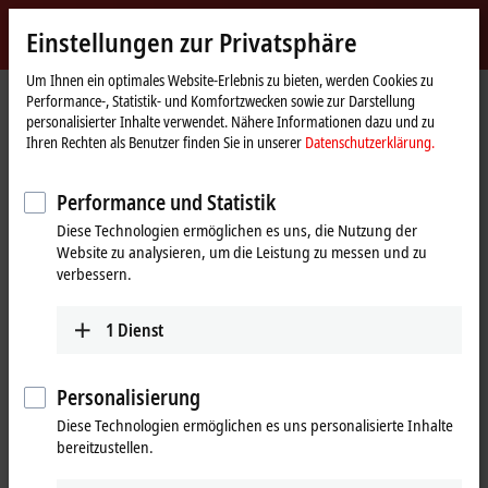
Jetzt anmelden
Einstellungen zur Privatsphäre
myBeckhoff
Beckhoff
-
Um Ihnen ein optimales Website-Erlebnis zu bieten, werden Cookies zu
Performance-, Statistik- und Komfortzwecken sowie zur Darstellung
New
personalisierter Inhalte verwendet. Nähere Informationen dazu und zu
Automation
Startseite
Unternehmen
Globale Präsenz
Österreich
Vertrieb
Ihren Rechten als Benutzer finden Sie in unserer
Datenschutzerklärung.
Technology
Vertrieb, Österreich
Performance und Statistik
Diese Technologien ermöglichen es uns, die Nutzung der
Website zu analysieren, um die Leistung zu messen und zu
Adresse und Kontakt
verbessern.
Vertrieb
Beckhoff Automation GmbH
1
Dienst
Hauptstraße 11
6706
Bürs
Österreich
Personalisierung
Diese Technologien ermöglichen es uns personalisierte Inhalte
+43 5552 68813-0
bereitzustellen.
info@beckhoff.at
www.beckhoff.com/de-at/