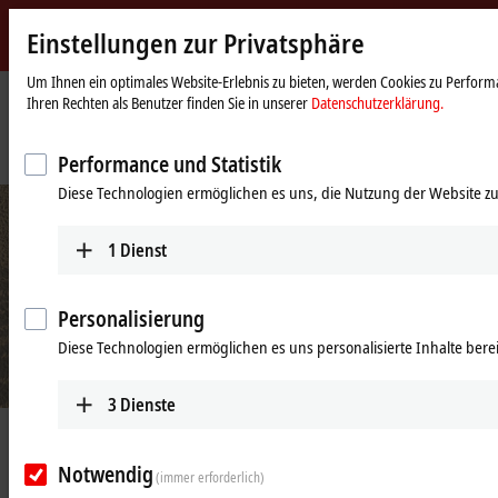
Einstellungen zur Privatsphäre
Beckhoff
-
Um Ihnen ein optimales Website-Erlebnis zu bieten, werden Cookies zu Performa
Ihren Rechten als Benutzer finden Sie in unserer
Datenschutzerklärung.
New
Automation
Startseite
Unternehmen
News
Technology
Beckhoff China: 20 Jahre erfolgreiche Unternehmensgeschichte
Performance und Statistik
Diese Technologien ermöglichen es uns, die Nutzung der Website zu
1
Dienst
Personalisierung
Diese Technologien ermöglichen es uns personalisierte Inhalte berei
3
Dienste
02.06.2021
Beckhoff China: 20 Jahre
Notwendig
(immer erforderlich)