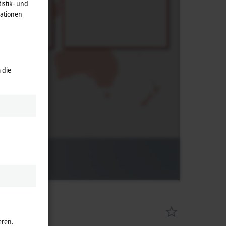
istik- und
mationen
 die
eren.