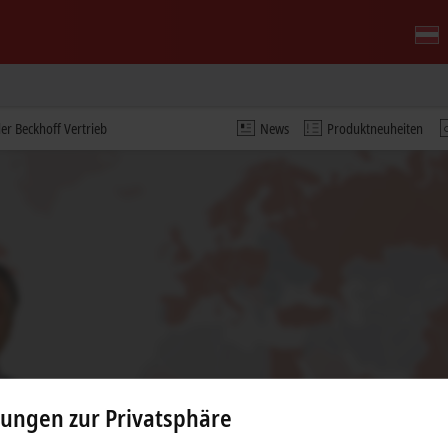
er Beckhoff Vertrieb
News
Produktneuheiten
lungen zur Privatsphäre
s Video und passen die Einstellung zur Privatsphäre an, dab