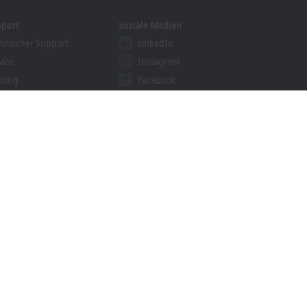
pport
Soziale Medien
hnischer Support
LinkedIn
vice
Instagram
ining
Facebook
binare
YouTube
ution Provider Programm
khoff Information System
nloadfinder
e
Marken
© Beckhoff Automation 2026