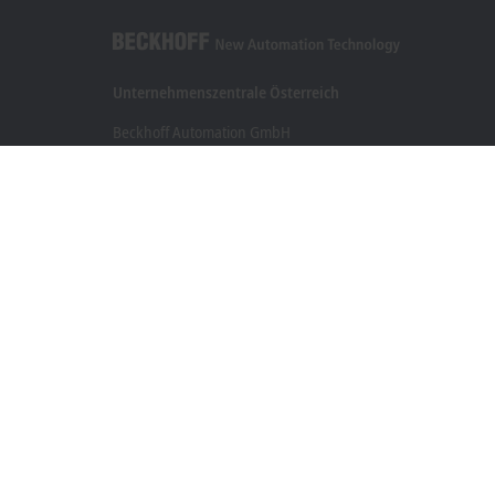
Unternehmenszentrale Österreich
Beckhoff Automation GmbH
Hauptstraße 11
6706 Bürs
+43 5552 68813-0
info@beckhoff.at
Kontaktinformationen
www.beckhoff.com/de-at/
Newsletter
Seite drucken
Impressum
Nutzungsbedingungen
Datenschutzerklä