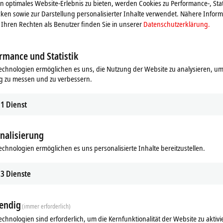
 optimales Website-Erlebnis zu bieten, werden Cookies zu Performance-, Stat
Beachten Sie dazu bitte unsere
Datenschutzerklärung.
ken sowie zur Darstellung personalisierter Inhalte verwendet. Nähere Infor
Ihren Rechten als Benutzer finden Sie in unserer
Datenschutzerklärung.
Akzeptieren
rmance und Statistik
echnologien ermöglichen es uns, die Nutzung der Website zu analysieren, um
g zu messen und zu verbessern.
1
Dienst
nalisierung
echnologien ermöglichen es uns personalisierte Inhalte bereitzustellen.
3
Dienste
eure: der Beckhoff Vertrieb
endig
(immer erforderlich)
echnologien sind erforderlich, um die Kernfunktionalität der Website zu aktivi