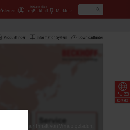
Jetzt anmelden
Österreich
myBeckhoff
Merkliste
Produktfinder
Information System
Downloadfinder
Kontakt
ei wird externer Inhalt von Vimeo geladen.