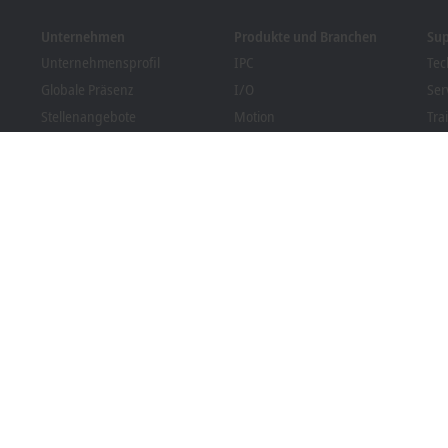
Unternehmen
Produkte und Branchen
Su
Unternehmensprofil
IPC
Tec
Globale Präsenz
I/O
Ser
Stellenangebote
Motion
Tra
News
Automation
We
Kundenmagazin PC Control
MX-System
Sol
Veranstaltungen und
Vision
Bec
Termine
Branchen
Dow
Hinweisgebersystem
Packaging Compliance
rung
Allgemeine Geschäftsbedingungen
Einstellungen zur Privatsphär