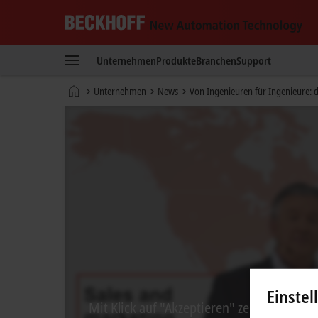
Beckhoff
-
Unternehmen
Produkte
Branchen
Support
New
Automation
Startseite
Unternehmen
News
Von Ingenieuren für Ingenieure: d
Technology
Einstel
Mit Klick auf "Akzeptieren" zeigen wir da