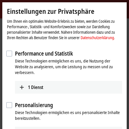
Jetzt anmelden
Einstellungen zur Privatsphäre
myBeckhoff
Beckhoff
-
Um Ihnen ein optimales Website-Erlebnis zu bieten, werden Cookies zu
Performance-, Statistik- und Komfortzwecken sowie zur Darstellung
New
personalisierter Inhalte verwendet. Nähere Informationen dazu und zu
Automation
Startseite
Produkte
Automation
TwinCAT
Ihren Rechten als Benutzer finden Sie in unserer
Datenschutzerklärung.
Technology
TFxxxx | TwinCAT 3 Functions
TF6xxx | Connectivity
TF6100
Performance und Statistik
TF6100 | TwinCAT 3 OPC UA
Diese Technologien ermöglichen es uns, die Nutzung der
Website zu analysieren, um die Leistung zu messen und zu
verbessern.
1
Dienst
Personalisierung
Diese Technologien ermöglichen es uns personalisierte Inhalte
bereitzustellen.