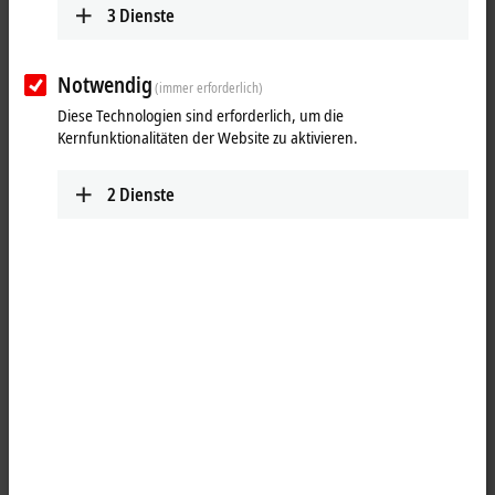
3
Dienste
Notwendig
(immer erforderlich)
Diese Technologien sind erforderlich, um die
Kernfunktionalitäten der Website zu aktivieren.
2
Dienste
1
15
OPC UA
ist eine plattformunabhängige, service-orientierte
Kommunikationsarchitektur für den zuverlässigen, sicheren und
herstellerneutralen Datentransport von der Fertigungsebene bis in
das Produktionsplanungs- und ERP-System oder in die Cloud.
TwinCAT
OPC UA Server
unterstützt folgende OPC UA-Funktionen: Data Access, Historical
Data Access, Alarms & Conditions