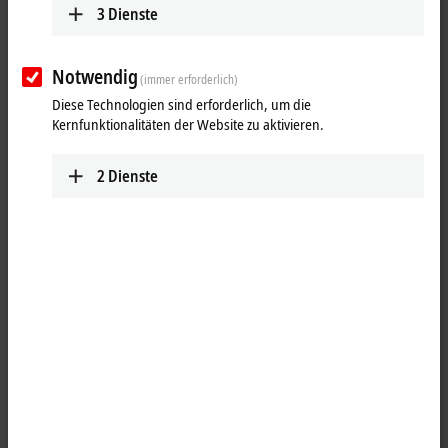
TwinSAFE Project Design
3
Dienste
Mit TwinSAFE haben Maschinenbauer die
Möglichkeit, unterschiedlichste Architekturen in
verschiedenen Bauformen nach individuellen
Notwendig
(immer erforderlich)
Anforderungen zu realisieren.
Diese Technologien sind erforderlich, um die
Mehr erfahren
Kernfunktionalitäten der Website zu aktivieren.
TwinSAFE Hardware
2
Dienste
Ein breites Spektrum an TwinSAFE-Logic-fähigen
Komponenten bietet alle Freiheiten bei der Wahl
der Architektur der Sicherheitsapplikation.
Mehr erfahren
TwinSAFE Software
Neben Hardware-Komponenten zur Realisierung
sicherheitstechnischer Applikationen stellt
TwinSAFE auch wesentliche Software-
Anwendungen zur Verfügung.
Mehr erfahren