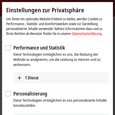
Jetzt anmelden
Einstellungen zur Privatsphäre
myBeckhoff
Beckhoff
-
Um Ihnen ein optimales Website-Erlebnis zu bieten, werden Cookies zu
Performance-, Statistik- und Komfortzwecken sowie zur Darstellung
New
personalisierter Inhalte verwendet. Nähere Informationen dazu und zu
Automation
Startseite
Produkte
Automation
TwinSAFE
Ihren Rechten als Benutzer finden Sie in unserer
Datenschutzerklärung.
Technology
Hochskalierbar, hochmodular:
Performance und Statistik
sichere Automatisierung mit
Diese Technologien ermöglichen es uns, die Nutzung der
TwinSAFE
Website zu analysieren, um die Leistung zu messen und zu
verbessern.
Tabellarische Produktübersicht
1
Dienst
Produktfinder TwinSAFE Hardware
Produktfinder TwinSAFE Software
Personalisierung
Diese Technologien ermöglichen es uns personalisierte Inhalte
Produkte
bereitzustellen.