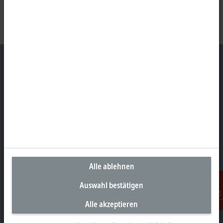
Unternehmenszentrale Deutschland
Beckhoff Automation GmbH & Co. KG
Hülshorstweg 20
33415 Verl
+49 5246 963-0
info@beckhoff.com
Alle ablehnen
Kontaktinformationen
Auswahl bestätigen
www.beckhoff.com/de-de/
Alle akzeptieren
Kontakt
Newsletter
Seite drucken