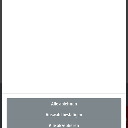
Alle ablehnen
Unternehmenszentrale Deutschland
Auswahl bestätigen
Beckhoff Automation GmbH & Co. KG
Alle akzeptieren
Kontakt
Hülshorstweg 20