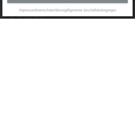
33415 Verl
Impressum
Datenschutzerklärung
Allgemeine Geschäftsbedingungen
+49 5246 963-0
info@beckhoff.com
Kontaktinformationen
www.beckhoff.com/de-de/
Newsletter
Seite drucken
Unternehmen
Produkte und Branchen
Support
Soziale Medien
Impressum
Nutzungsbedingungen
Datenschutzerklärung