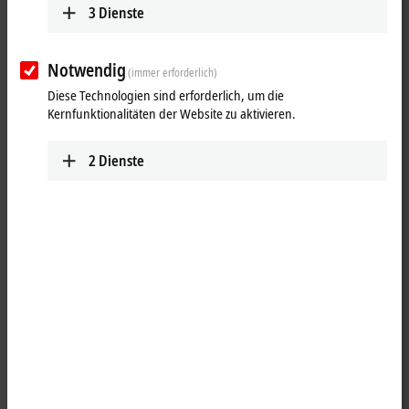
3
Dienste
Notwendig
(immer erforderlich)
Diese Technologien sind erforderlich, um die
Kernfunktionalitäten der Website zu aktivieren.
2
Dienste
1
Der Compact-Buskoppler BK5151 für CANopen erweitert das Beckhoff
Busklemmensystem um eine kostenoptimierte Variante in einem
kompakten Gehäuse. Es werden bis zu 64 Busklemmen unterstützt;
mit der Klemmenbusverlängerung ist der Anschluss von bis zu
255 Busklemmen möglich. Der CANopen-Buskoppler hat eine
automatische Baudratenerkennung bis 1 MBaud sowie zwei
Adresswahlschalter für die Adressvergabe. Der CAN-Anschluss ist ein
9-poliger D-Sub-Stecker für den ein passender feldkonfektionierbarer
Stecker ZS1052-3000 mit integriertem Endwiderstand zur Verfügung