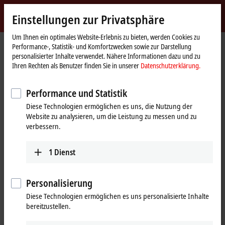
Jetzt anmelden
Einstellungen zur Privatsphäre
myBeckhoff
Beckhoff
-
Um Ihnen ein optimales Website-Erlebnis zu bieten, werden Cookies zu
Performance-, Statistik- und Komfortzwecken sowie zur Darstellung
New
personalisierter Inhalte verwendet. Nähere Informationen dazu und zu
Automation
Startseite
Produkte
I/O
Busklemmen
KL1xxx | Digital-Eingang
Ihren Rechten als Benutzer finden Sie in unserer
Datenschutzerklärung.
Technology
KL1302
Performance und Statistik
KL1302 | Busklemme, 2-Kanal-
Diese Technologien ermöglichen es uns, die Nutzung der
Digital-Eingang, 24 V DC, 3 ms,
Website zu analysieren, um die Leistung zu messen und zu
Typ 2
verbessern.
1
Dienst
Personalisierung
Diese Technologien ermöglichen es uns personalisierte Inhalte
bereitzustellen.