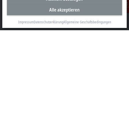
Alle akzeptieren
Beckhoff Automation GmbH & Co. KG
Kontakt
Hülshorstweg 20
33415 Verl
Impressum
Datenschutzerklärung
Allgemeine Geschäftsbedingungen
+49 5246 963-0
info@beckhoff.com
Kontaktinformationen
www.beckhoff.com/de-de/
Newsletter
Seite drucken
Unternehmen
Produkte und Branchen
Support
Soziale Medien