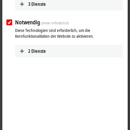
3
Dienste
Notwendig
(immer erforderlich)
Diese Technologien sind erforderlich, um die
Kernfunktionalitäten der Website zu aktivieren.
2
Dienste
1
Die digitale Eingangsklemme KL1302 erfasst binäre 24-V-DC-
Steuersignale aus der Prozessebene und transportiert sie galvanisch
getrennt zum übergeordneten Automatisierungsgerät. Die
Busklemme enthält zwei Kanäle, deren Signalzustand durch
Leuchtdioden angezeigt wird.
Besondere Eigenschaften: