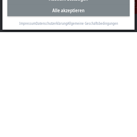
Alle akzeptieren
Beckhoff Automation GmbH & Co. KG
Kontakt
Hülshorstweg 20
33415 Verl
Impressum
Datenschutzerklärung
Allgemeine Geschäftsbedingungen
+49 5246 963-0
info@beckhoff.com
Kontaktinformationen
www.beckhoff.com/de-de/
Newsletter
Seite drucken
Unternehmen
Produkte und Branchen
Support
Soziale Medien