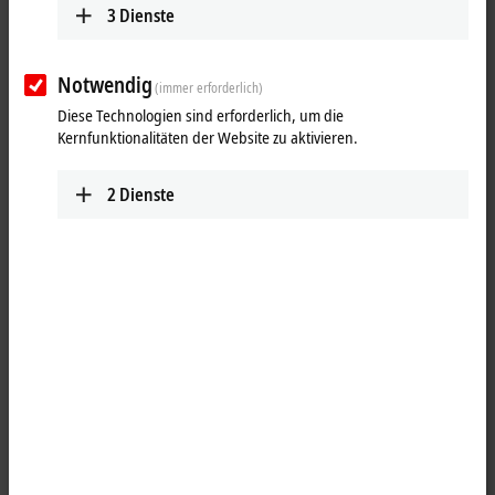
3
Dienste
Notwendig
(immer erforderlich)
Diese Technologien sind erforderlich, um die
Kernfunktionalitäten der Website zu aktivieren.
2
Dienste
1
Die digitale Eingangsklemme KL1304 erfasst binäre 24-V-DC-
Steuersignale aus der Prozessebene und transportiert sie galvanisch
getrennt zum übergeordneten Automatisierungsgerät. Die
Busklemme enthält vier Kanäle, deren Signalzustand durch
Leuchtdioden angezeigt wird.
Besondere Eigenschaften: