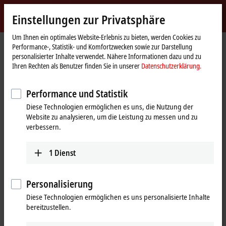
Jetzt anmelden
Einstellungen zur Privatsphäre
myBeckhoff
Beckhoff
-
Um Ihnen ein optimales Website-Erlebnis zu bieten, werden Cookies zu
Performance-, Statistik- und Komfortzwecken sowie zur Darstellung
New
personalisierter Inhalte verwendet. Nähere Informationen dazu und zu
Automation
Startseite
Produkte
I/O
Busklemmen
KL1xxx | Digital-Eingang
Ihren Rechten als Benutzer finden Sie in unserer
Datenschutzerklärung.
Technology
KL1304
Performance und Statistik
KL1304 | Busklemme, 4-Kanal-
Diese Technologien ermöglichen es uns, die Nutzung der
Digital-Eingang, 24 V DC, 3 ms,
Website zu analysieren, um die Leistung zu messen und zu
Typ 2
verbessern.
1
Dienst
Personalisierung
Diese Technologien ermöglichen es uns personalisierte Inhalte
bereitzustellen.